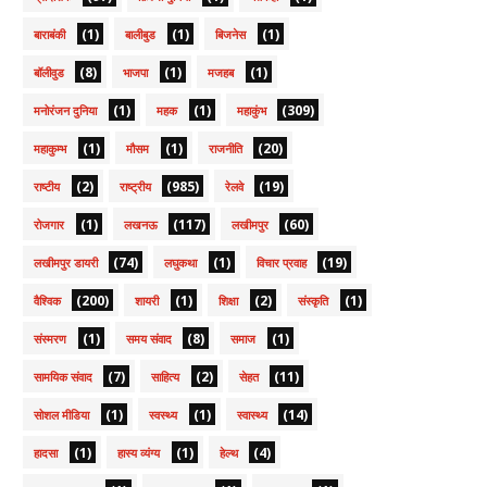
(1)
(1)
(1)
बाराबंकी
बालीबुड
बिजनेस
(8)
(1)
(1)
बॉलीवुड
भाजपा
मजहब
(1)
(1)
(309)
मनोरंजन दुनिया
महक
महाकुंभ
(1)
(1)
(20)
महाकुम्भ
मौसम
राजनीति
(2)
(985)
(19)
राष्टीय
राष्ट्रीय
रेलवे
(1)
(117)
(60)
रोजगार
लखनऊ
लखीमपुर
(74)
(1)
(19)
लखीमपुर डायरी
लघुकथा
विचार प्रवाह
(200)
(1)
(2)
(1)
वैश्विक
शायरी
शिक्षा
संस्कृति
(1)
(8)
(1)
संस्मरण
समय संवाद
समाज
(7)
(2)
(11)
सामयिक संवाद
साहित्य
सेहत
(1)
(1)
(14)
सोशल मीडिया
स्वस्थ्य
स्वास्थ्य
(1)
(1)
(4)
हादसा
हास्य व्यंग्य
हेल्थ