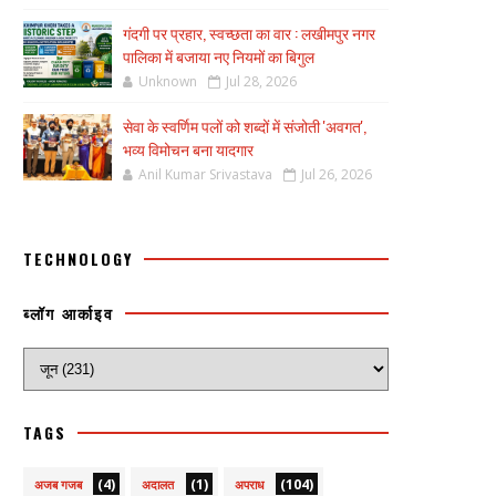
गंदगी पर प्रहार, स्वच्छता का वार : लखीमपुर नगर
पालिका में बजाया नए नियमों का बिगुल
Unknown
Jul 28, 2026
सेवा के स्वर्णिम पलों को शब्दों में संजोती 'अवगत',
भव्य विमोचन बना यादगार
Anil Kumar Srivastava
Jul 26, 2026
TECHNOLOGY
ब्लॉग आर्काइव
TAGS
(4)
(1)
(104)
अजब गजब
अदालत
अपराध