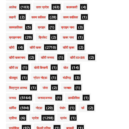
(103)
(63)
(4)
आलेख
उत्तर प्रदेश
कलमकारी
(2)
(28)
(1)
कहानी
काव्य कलिका
काव्य कालिका
(5)
(1)
(3)
काव्यकलिका
क्राइम
क्राइम नामा
(29)
(2)
(1)
क्राइमनामा
क्रिकेट
खबर नामा
(4)
(2710)
(2)
खीरी
खीरी खबर
खीरी ख़बर
(2)
(1)
(2)
खीरी खबरनामा
खीरी जनपद
खीरी KHBR
(1)
(1)
(14)
खीरी W
खेती किसानी
खेल
(1)
(1)
(3)
खेलकूद
ग्रेटर नोएडा
चंडीगढ़
(1)
(2)
(1)
चित्रगुप्त आस्था
जंपर
जज्बात
(5164)
(1)
(1)
जनपद
जनपदजनपद
डायलिसिस
(594)
(20)
(1)
(2)
धार्मिक
नोएडा
पंचांग
पर्व
(6)
(1298)
(1)
प्रतिभा
प्रदेश
प्रपंच
(97)
(1)
(1)
प्रादेशिक
फ़िल्मी दुनिया
बतकही