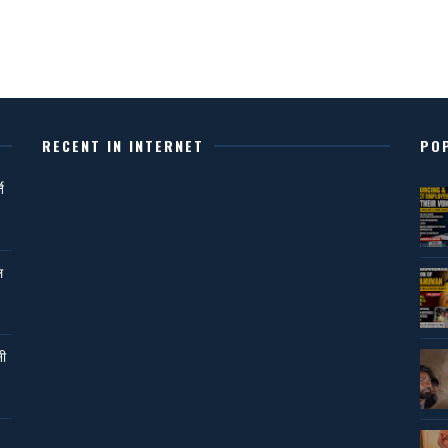
RECENT IN INTERNET
PO
ि
ल
नी