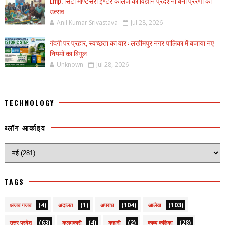
Lmp. सिटी मॉण्टेसरी इण्टर कॉलेज की विज्ञान प्रदर्शनी बनी प्रेरणा का
उत्सव
Anil Kumar Srivastava
Jul 28, 2026
गंदगी पर प्रहार, स्वच्छता का वार : लखीमपुर नगर पालिका में बजाया नए
नियमों का बिगुल
Unknown
Jul 28, 2026
TECHNOLOGY
ब्लॉग आर्काइव
TAGS
(4)
(1)
(104)
(103)
अजब गजब
अदालत
अपराध
आलेख
(63)
(4)
(2)
(28)
उत्तर प्रदेश
कलमकारी
कहानी
काव्य कलिका