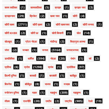
(1)
(5)
(1)
(3)
काव्य कालिका
काव्यकलिका
क्राइम
क्राइम नामा
(29)
(2)
(1)
(4)
क्राइमनामा
क्रिकेट
खबर नामा
खीरी
(2711)
(2)
(2)
(1)
खीरी खबर
खीरी ख़बर
खीरी खबरनामा
खीरी जनपद
(2)
(1)
(1)
(14)
खीरी KHBR
खीरी W
खेती किसानी
खेल
(1)
(1)
(3)
(1)
खेलकूद
ग्रेटर नोएडा
चंडीगढ़
चित्रगुप्त आस्था
(2)
(1)
(5164)
(1)
जंपर
जज्बात
जनपद
जनपदजनपद
(1)
(594)
(20)
(1)
(2)
डायलिसिस
धार्मिक
नोएडा
पंचांग
पर्व
(6)
(1298)
(1)
(97)
प्रतिभा
प्रदेश
प्रपंच
प्रादेशिक
(1)
(1)
(1)
(1)
फ़िल्मी दुनिया
बतकही
बाराबंकी
बालीबुड
(1)
(8)
(1)
(1)
बिजनेस
बॉलीवुड
भाजपा
मजहब
(1)
(1)
(309)
(1)
मनोरंजन दुनिया
महक
महाकुंभ
महाकुम्भ
(1)
(20)
(2)
(985)
(19)
मौसम
राजनीति
राष्टीय
राष्ट्रीय
रेलवे