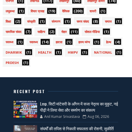
(1)
(117)
(60)
(74)
रोजगार
लखनऊ
लखीमपुर
लखीमपुर डायरी
(1)
(19)
(200)
(1)
लघुकथा
विचार प्रवाह
वैश्विक
शायरी
(2)
(1)
(1)
(8)
(1)
शिक्षा
संस्कृति
संस्मरण
समय संवाद
समाज
(7)
(2)
(11)
(1)
सामयिक संवाद
साहित्य
सेहत
सोशल मीडिया
(1)
(14)
(1)
(1)
(4)
स्वस्थ्य
स्वास्थ्य
हादसा
हास्य व्यंग्य
हेल्थ
(1)
(1)
(1)
(1)
DHARMIK
HEALTH
HMPV
NATIONAL
(1)
PRDESH
RECENT POST
Lmp. सिटी मांटेसरी के आँगन में सजा नेतृत्व का मुकुट, नई
पीढ़ी ने लिया सेवा और समर्पण का संकल्प
Anil Kumar Srivastava
Aug 06, 2026
संघर्षों की तपिश से निकली सफलता की रोशनी, सुकीर्ति