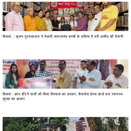
बिसवां. : सृजन पुस्तकालय ने मेधावी जरूरतमंद बच्चों के भविष्य में भरी उम्मीद की रोशनी
बिसवां : ज्ञान बाँटने वालों को मिला विश्वास का उपहार, कैशलेस हेल्थ कार्ड बना स्वास्थ्य
सुरक्षा का आधार