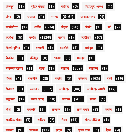
(1)
(1)
(3)
(1)
खेलकूद
ग्रेटर नोएडा
चंडीगढ़
चित्रगुप्त आस्था
(2)
(1)
(5164)
(1)
जंपर
जज्बात
जनपद
जनपदजनपद
(1)
(594)
(20)
(1)
(2)
डायलिसिस
धार्मिक
नोएडा
पंचांग
पर्व
(6)
(1298)
(1)
(97)
प्रतिभा
प्रदेश
प्रपंच
प्रादेशिक
(1)
(1)
(1)
(1)
फ़िल्मी दुनिया
बतकही
बाराबंकी
बालीबुड
(1)
(8)
(1)
(1)
बिजनेस
बॉलीवुड
भाजपा
मजहब
(1)
(1)
(309)
(1)
मनोरंजन दुनिया
महक
महाकुंभ
महाकुम्भ
(1)
(20)
(2)
(985)
(19)
मौसम
राजनीति
राष्टीय
राष्ट्रीय
रेलवे
(1)
(117)
(60)
(74)
रोजगार
लखनऊ
लखीमपुर
लखीमपुर डायरी
(1)
(19)
(200)
(1)
लघुकथा
विचार प्रवाह
वैश्विक
शायरी
(2)
(1)
(1)
(8)
(1)
शिक्षा
संस्कृति
संस्मरण
समय संवाद
समाज
(7)
(2)
(11)
(1)
सामयिक संवाद
साहित्य
सेहत
सोशल मीडिया
(1)
(14)
(1)
(1)
(4)
स्वस्थ्य
स्वास्थ्य
हादसा
हास्य व्यंग्य
हेल्थ