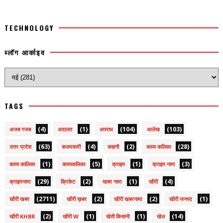
TECHNOLOGY
ब्लॉग आर्काइव
TAGS
(4)
(1)
(104)
(103)
अजब गजब
अदालत
अपराध
आलेख
(63)
(4)
(2)
(28)
उत्तर प्रदेश
कलमकारी
कहानी
काव्य कलिका
(1)
(5)
(1)
(3)
काव्य कालिका
काव्यकलिका
क्राइम
क्राइम नामा
(29)
(2)
(1)
(4)
क्राइमनामा
क्रिकेट
खबर नामा
खीरी
(2711)
(2)
(2)
(1)
खीरी खबर
खीरी ख़बर
खीरी खबरनामा
खीरी जनपद
(2)
(1)
(1)
(14)
खीरी KHBR
खीरी W
खेती किसानी
खेल