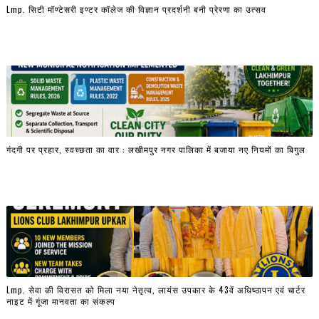
Lmp. सिटी मॉण्टेसरी इण्टर कॉलेज की विज्ञान प्रदर्शनी बनी प्रेरणा का उत्सव
गंदगी पर प्रहार, स्वच्छता का वार : लखीमपुर नगर पालिका में बजाया नए नियमों का बिगुल
Lmp. सेवा की विरासत को मिला नया नेतृत्व, लायंस उपकार के 43वें अधिष्ठापन एवं चार्टर
नाइट में गूंजा मानवता का संकल्प