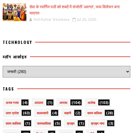
सेवा के स्वर्णिम पलों को शब्दों में संजोती 'अवगत', भव्य विमोचन बना
यादगार
Anil Kumar Srivastava
Jul 26, 2026
TECHNOLOGY
ब्लॉग आर्काइव
TAGS
(4)
(1)
(104)
(103)
अजब गजब
अदालत
अपराध
आलेख
(63)
(4)
(2)
(28)
उत्तर प्रदेश
कलमकारी
कहानी
काव्य कलिका
(1)
(5)
(1)
(3)
काव्य कालिका
काव्यकलिका
क्राइम
क्राइम नामा