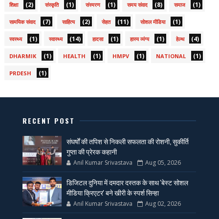
(2)
(1)
(1)
(8)
(1)
शिक्षा
संस्कृति
संस्मरण
समय संवाद
समाज
(7)
(2)
(11)
(1)
सामयिक संवाद
साहित्य
सेहत
सोशल मीडिया
(1)
(14)
(1)
(1)
(4)
स्वस्थ्य
स्वास्थ्य
हादसा
हास्य व्यंग्य
हेल्थ
(1)
(1)
(1)
(1)
DHARMIK
HEALTH
HMPV
NATIONAL
(1)
PRDESH
RECENT POST
संघर्षों की तपिश से निकली सफलता की रोशनी, सुकीर्ति
गुप्ता की प्रेरक कहानी
Anil Kumar Srivastava
Aug 05, 2026
डिजिटल दुनिया में दमदार दस्तक के साथ 'बेस्ट सोशल
मीडिया क्रिएटर' बने खीरी के स्पर्श सिन्हा
Anil Kumar Srivastava
Aug 02, 2026