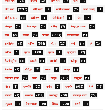
(29)
(2)
(1)
(4)
क्राइमनामा
क्रिकेट
खबर नामा
खीरी
(2710)
(2)
(2)
(1)
खीरी खबर
खीरी ख़बर
खीरी खबरनामा
खीरी जनपद
(2)
(1)
(1)
(14)
खीरी KHBR
खीरी W
खेती किसानी
खेल
(1)
(1)
(3)
(1)
खेलकूद
ग्रेटर नोएडा
चंडीगढ़
चित्रगुप्त आस्था
(2)
(1)
(5164)
(1)
जंपर
जज्बात
जनपद
जनपदजनपद
(1)
(594)
(20)
(1)
(2)
डायलिसिस
धार्मिक
नोएडा
पंचांग
पर्व
(6)
(1298)
(1)
(97)
प्रतिभा
प्रदेश
प्रपंच
प्रादेशिक
(1)
(1)
(1)
(1)
फ़िल्मी दुनिया
बतकही
बाराबंकी
बालीबुड
(1)
(8)
(1)
(1)
बिजनेस
बॉलीवुड
भाजपा
मजहब
(1)
(1)
(309)
(1)
मनोरंजन दुनिया
महक
महाकुंभ
महाकुम्भ
(1)
(20)
(2)
(985)
(19)
मौसम
राजनीति
राष्टीय
राष्ट्रीय
रेलवे
(1)
(117)
(60)
(74)
रोजगार
लखनऊ
लखीमपुर
लखीमपुर डायरी
(1)
(19)
(200)
(1)
लघुकथा
विचार प्रवाह
वैश्विक
शायरी