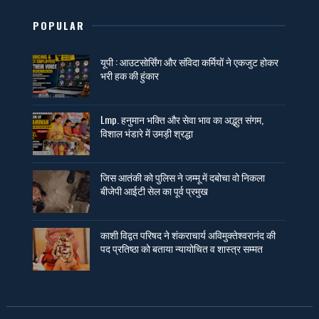
POPULAR
यूपी : आउटसोर्सिंग और संविदा कर्मियों ने एकजुट होकर
भरी हक की हुंकार
Lmp. हनुमान भक्ति और सेवा भाव का अद्भुत संगम,
विशाल भंडारे में उमड़ी श्रद्धा
जिस आतंकी को पुलिस ने जम्मू में दबोचा वो निकला
बीजेपी आईटी सेल का पूर्व प्रमुख
काशी विद्वत परिषद ने शंकराचार्य अविमुक्तेश्वरानंद की
पद प्रतिष्ठा को बताया न्यायोचित व शास्त्र सम्मत