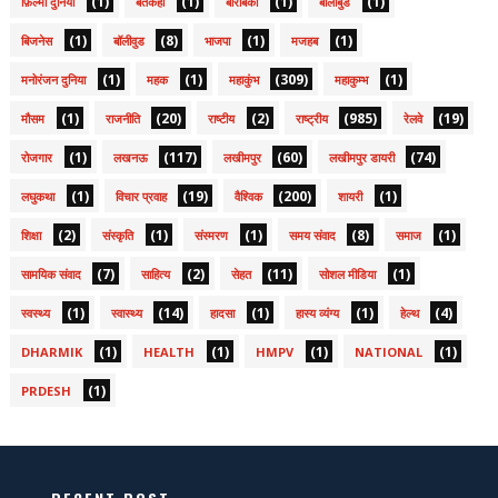
(1)
(1)
(1)
(1)
फ़िल्मी दुनिया
बतकही
बाराबंकी
बालीबुड
(1)
(8)
(1)
(1)
बिजनेस
बॉलीवुड
भाजपा
मजहब
(1)
(1)
(309)
(1)
मनोरंजन दुनिया
महक
महाकुंभ
महाकुम्भ
(1)
(20)
(2)
(985)
(19)
मौसम
राजनीति
राष्टीय
राष्ट्रीय
रेलवे
(1)
(117)
(60)
(74)
रोजगार
लखनऊ
लखीमपुर
लखीमपुर डायरी
(1)
(19)
(200)
(1)
लघुकथा
विचार प्रवाह
वैश्विक
शायरी
(2)
(1)
(1)
(8)
(1)
शिक्षा
संस्कृति
संस्मरण
समय संवाद
समाज
(7)
(2)
(11)
(1)
सामयिक संवाद
साहित्य
सेहत
सोशल मीडिया
(1)
(14)
(1)
(1)
(4)
स्वस्थ्य
स्वास्थ्य
हादसा
हास्य व्यंग्य
हेल्थ
(1)
(1)
(1)
(1)
DHARMIK
HEALTH
HMPV
NATIONAL
(1)
PRDESH