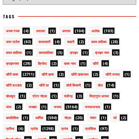
TAGS
(4)
(1)
(104)
(103)
अजब गजब
अदालत
अपराध
आलेख
(63)
(4)
(2)
(28)
उत्तर प्रदेश
कलमकारी
कहानी
काव्य कलिका
(1)
(5)
(1)
(3)
काव्य कालिका
काव्यकलिका
क्राइम
क्राइम नामा
(29)
(2)
(1)
(4)
क्राइमनामा
क्रिकेट
खबर नामा
खीरी
(2711)
(2)
(2)
(1)
खीरी खबर
खीरी ख़बर
खीरी खबरनामा
खीरी जनपद
(2)
(1)
(1)
(14)
खीरी KHBR
खीरी W
खेती किसानी
खेल
(1)
(1)
(3)
(1)
खेलकूद
ग्रेटर नोएडा
चंडीगढ़
चित्रगुप्त आस्था
(2)
(1)
(5164)
(1)
जंपर
जज्बात
जनपद
जनपदजनपद
(1)
(594)
(20)
(1)
(2)
डायलिसिस
धार्मिक
नोएडा
पंचांग
पर्व
(6)
(1298)
(1)
(97)
प्रतिभा
प्रदेश
प्रपंच
प्रादेशिक