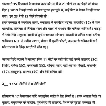
भाजपा ने 15 विधायकों के अलावा राज्य की 90 में से 23 सीटों पर नए चेहरों को मौका
दिया। 2019 में यहां उसके जो नेता चुनाव हार चुके थे, उन्हें फिर से मैदान में नहीं उतारा
गया। इन 23 में से 12 चेहरे विजयी रहे।
इनमें करनाल से जगमोहन आनंद, समालखा से मनमोहन भड़ाना, खरखौदा (SC) से पवन
खरखौदा, सोनीपत से निखिल मदान और नलवा से रणधीर सिंह पनिहार शामिल हैं। बाढड़ा
से उमेद सिंह पातुवास, दादरी से सुनील सतपाल सांगवान, कोसली से अनिल यादव डहीना,
फरीदाबाद NIT से सतीश फागना, तोशाम में श्रुति चौधरी, कालका से शक्तिरानी शर्मा
और उचाना से देवेंद्र अत्री भी जीत गए।
भाजपा चेहरे बदलने के बावजूद जिन 11 सीटों पर नहीं जीत पाई उनमें शाहाबाद (SC),
पिहोवा, रतिया (SC), कालांवली (SC), रानियां, महम, गढ़ी-सांपला-किलोई, कलानौर
(SC), बहादुरगढ़, झज्जर (SC) और बेरी शामिल रही।
4___ 17 SC सीटों में से 8 सीटें जीतीं
हरियाणा में 17 विधानसभा सीटें अनुसूचित जाति के लिए रिजर्व हैं। इनमें अंबाला जिले की
मुलाना, यमुनानगर की साढौरा, कुरुक्षेत्र की शाहाबाद, कैथल की गुहला, करनाल की