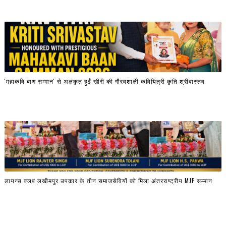
'महाकवि बाण सम्मान' से अलंकृत हुईं खीरी की गौरवशाली कवियित्री कृति श्रीवास्तव
लायन्स क्लब लखीमपुर उपकार के तीन समाजसेवियों को मिला अंतरराष्ट्रीय MJF सम्मान