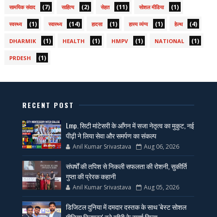
(7)
(2)
(11)
(1)
सामयिक संवाद
साहित्य
सेहत
सोशल मीडिया
(1)
(14)
(1)
(1)
(4)
स्वस्थ्य
स्वास्थ्य
हादसा
हास्य व्यंग्य
हेल्थ
(1)
(1)
(1)
(1)
DHARMIK
HEALTH
HMPV
NATIONAL
(1)
PRDESH
RECENT POST
Lmp. सिटी मांटेसरी के आँगन में सजा नेतृत्व का मुकुट, नई
पीढ़ी ने लिया सेवा और समर्पण का संकल्प
Anil Kumar Srivastava
Aug 06, 2026
संघर्षों की तपिश से निकली सफलता की रोशनी, सुकीर्ति
गुप्ता की प्रेरक कहानी
Anil Kumar Srivastava
Aug 05, 2026
डिजिटल दुनिया में दमदार दस्तक के साथ 'बेस्ट सोशल
मीडिया क्रिएटर' बने खीरी के स्पर्श सिन्हा