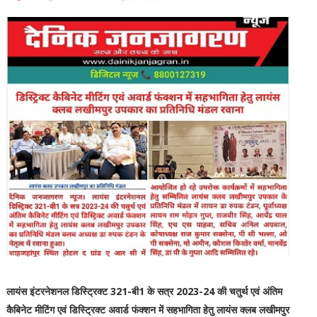
लायंस इंटरनेशनल डिस्ट्रिक्ट 321-बी1 के सत्र 2023-24 की चतुर्थ एवं अंतिम
कैबिनेट मीटिंग एवं डिस्ट्रिक्ट अवार्ड फंक्शन में सहभागिता हेतु लायंस क्लब लखीमपुर