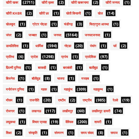
(2711)
(2)
(2)
(1)
खीरी खबर
खीरी ख़बर
खीरी खबरनामा
खीरी जनपद
(2)
(1)
(1)
(14)
खीरी KHBR
खीरी W
खेती किसानी
खेल
(1)
(1)
(3)
(1)
खेलकूद
ग्रेटर नोएडा
चंडीगढ़
चित्रगुप्त आस्था
(2)
(1)
(5164)
(1)
जंपर
जज्बात
जनपद
जनपदजनपद
(1)
(594)
(20)
(1)
(2)
डायलिसिस
धार्मिक
नोएडा
पंचांग
पर्व
(6)
(1298)
(1)
(97)
प्रतिभा
प्रदेश
प्रपंच
प्रादेशिक
(1)
(1)
(1)
(1)
फ़िल्मी दुनिया
बतकही
बाराबंकी
बालीबुड
(1)
(8)
(1)
(1)
बिजनेस
बॉलीवुड
भाजपा
मजहब
(1)
(1)
(309)
(1)
मनोरंजन दुनिया
महक
महाकुंभ
महाकुम्भ
(1)
(20)
(2)
(985)
(19)
मौसम
राजनीति
राष्टीय
राष्ट्रीय
रेलवे
(1)
(117)
(60)
(74)
रोजगार
लखनऊ
लखीमपुर
लखीमपुर डायरी
(1)
(19)
(200)
(1)
लघुकथा
विचार प्रवाह
वैश्विक
शायरी
(2)
(1)
(1)
(8)
(1)
शिक्षा
संस्कृति
संस्मरण
समय संवाद
समाज