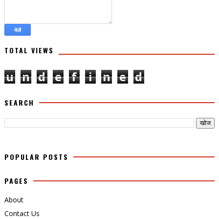
TOTAL VIEWS
u
n
d
e
f
i
n
e
d
SEARCH
POPULAR POSTS
PAGES
About
Contact Us