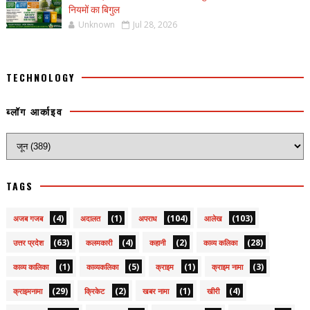
नियमों का बिगुल
Unknown
Jul 28, 2026
TECHNOLOGY
ब्लॉग आर्काइव
TAGS
(4)
(1)
(104)
(103)
अजब गजब
अदालत
अपराध
आलेख
(63)
(4)
(2)
(28)
उत्तर प्रदेश
कलमकारी
कहानी
काव्य कलिका
(1)
(5)
(1)
(3)
काव्य कालिका
काव्यकलिका
क्राइम
क्राइम नामा
(29)
(2)
(1)
(4)
क्राइमनामा
क्रिकेट
खबर नामा
खीरी