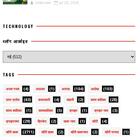
Unknown
Jul 28, 2026
TECHNOLOGY
ब्लॉग आर्काइव
TAGS
(4)
(1)
(104)
(103)
अजब गजब
अदालत
अपराध
आलेख
(63)
(4)
(2)
(28)
उत्तर प्रदेश
कलमकारी
कहानी
काव्य कलिका
(1)
(5)
(1)
(3)
काव्य कालिका
काव्यकलिका
क्राइम
क्राइम नामा
(29)
(2)
(1)
(4)
क्राइमनामा
क्रिकेट
खबर नामा
खीरी
(2711)
(2)
(2)
(1)
खीरी खबर
खीरी ख़बर
खीरी खबरनामा
खीरी जनपद