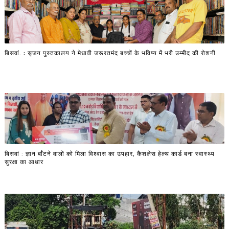
बिसवां. : सृजन पुस्तकालय ने मेधावी जरूरतमंद बच्चों के भविष्य में भरी उम्मीद की रोशनी
बिसवां : ज्ञान बाँटने वालों को मिला विश्वास का उपहार, कैशलेस हेल्थ कार्ड बना स्वास्थ्य
सुरक्षा का आधार