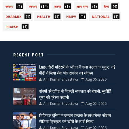
(1)
(14)
(1)
(1)
(4)
स्वस्थ्य
स्वास्थ्य
हादसा
हास्य व्यंग्य
हेल्थ
(1)
(1)
(1)
(1)
DHARMIK
HEALTH
HMPV
NATIONAL
(1)
PRDESH
RECENT POST
Lmp. सिटी मांटेसरी के आँगन में सजा नेतृत्व का मुकुट, नई
पीढ़ी ने लिया सेवा और समर्पण का संकल्प
Anil Kumar Srivastava
Aug 06, 2026
संघर्षों की तपिश से निकली सफलता की रोशनी, सुकीर्ति
गुप्ता की प्रेरक कहानी
Anil Kumar Srivastava
Aug 05, 2026
डिजिटल दुनिया में दमदार दस्तक के साथ 'बेस्ट सोशल
मीडिया क्रिएटर' बने खीरी के स्पर्श सिन्हा
Anil Kumar Srivastava
Aug 02, 2026