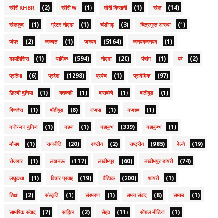
(2)
(1)
(1)
(14)
खीरी KHBR
खीरी W
खेती किसानी
खेल
(1)
(1)
(3)
(1)
खेलकूद
ग्रेटर नोएडा
चंडीगढ़
चित्रगुप्त आस्था
(2)
(1)
(5164)
(1)
जंपर
जज्बात
जनपद
जनपदजनपद
(1)
(594)
(20)
(1)
(2)
डायलिसिस
धार्मिक
नोएडा
पंचांग
पर्व
(6)
(1298)
(1)
(97)
प्रतिभा
प्रदेश
प्रपंच
प्रादेशिक
(1)
(1)
(1)
(1)
फ़िल्मी दुनिया
बतकही
बाराबंकी
बालीबुड
(1)
(8)
(1)
(1)
बिजनेस
बॉलीवुड
भाजपा
मजहब
(1)
(1)
(309)
(1)
मनोरंजन दुनिया
महक
महाकुंभ
महाकुम्भ
(1)
(20)
(2)
(985)
(19)
मौसम
राजनीति
राष्टीय
राष्ट्रीय
रेलवे
(1)
(117)
(60)
(74)
रोजगार
लखनऊ
लखीमपुर
लखीमपुर डायरी
(1)
(19)
(200)
(1)
लघुकथा
विचार प्रवाह
वैश्विक
शायरी
(2)
(1)
(1)
(8)
(1)
शिक्षा
संस्कृति
संस्मरण
समय संवाद
समाज
(7)
(2)
(11)
(1)
सामयिक संवाद
साहित्य
सेहत
सोशल मीडिया