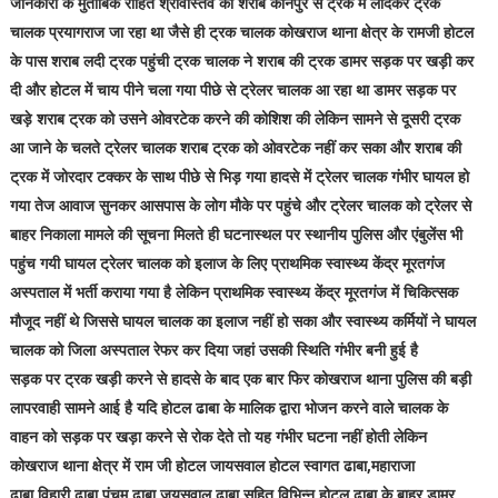
जानकारी के मुताबिक रोहित श्रीवास्तव की शराब कानपुर से ट्रक में लादकर ट्रक
चालक प्रयागराज जा रहा था जैसे ही ट्रक चालक कोखराज थाना क्षेत्र के रामजी होटल
के पास शराब लदी ट्रक पहुंची ट्रक चालक ने शराब की ट्रक डामर सड़क पर खड़ी कर
दी और होटल में चाय पीने चला गया पीछे से ट्रेलर चालक आ रहा था डामर सड़क पर
खड़े शराब ट्रक को उसने ओवरटेक करने की कोशिश की लेकिन सामने से दूसरी ट्रक
आ जाने के चलते ट्रेलर चालक शराब ट्रक को ओवरटेक नहीं कर सका और शराब की
ट्रक में जोरदार टक्कर के साथ पीछे से भिड़ गया हादसे में ट्रेलर चालक गंभीर घायल हो
गया तेज आवाज सुनकर आसपास के लोग मौके पर पहुंचे और ट्रेलर चालक को ट्रेलर से
बाहर निकाला मामले की सूचना मिलते ही घटनास्थल पर स्थानीय पुलिस और एंबुलेंस भी
पहुंच गयी घायल ट्रेलर चालक को इलाज के लिए प्राथमिक स्वास्थ्य केंद्र मूरतगंज
अस्पताल में भर्ती कराया गया है लेकिन प्राथमिक स्वास्थ्य केंद्र मूरतगंज में चिकित्सक
मौजूद नहीं थे जिससे घायल चालक का इलाज नहीं हो सका और स्वास्थ्य कर्मियों ने घायल
चालक को जिला अस्पताल रेफर कर दिया जहां उसकी स्थिति गंभीर बनी हुई है
सड़क पर ट्रक खड़ी करने से हादसे के बाद एक बार फिर कोखराज थाना पुलिस की बड़ी
लापरवाही सामने आई है यदि होटल ढाबा के मालिक द्वारा भोजन करने वाले चालक के
वाहन को सड़क पर खड़ा करने से रोक देते तो यह गंभीर घटना नहीं होती लेकिन
कोखराज थाना क्षेत्र में राम जी होटल जायसवाल होटल स्वागत ढाबा,महाराजा
ढाबा,विहारी ढाबा,पंचम ढाबा,जयसवाल ढाबा सहित विभिन्न होटल ढाबा के बाहर डामर