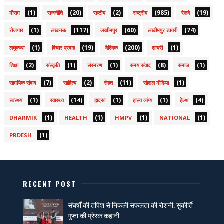
(1)
(20)
(2)
(985)
(19)
मौसम
राजनीति
राष्टीय
राष्ट्रीय
रेलवे
(1)
(117)
(60)
(74)
रोजगार
लखनऊ
लखीमपुर
लखीमपुर डायरी
(1)
(19)
(200)
(1)
लघुकथा
विचार प्रवाह
वैश्विक
शायरी
(2)
(1)
(1)
(8)
(1)
शिक्षा
संस्कृति
संस्मरण
समय संवाद
समाज
(7)
(2)
(11)
(1)
सामयिक संवाद
साहित्य
सेहत
सोशल मीडिया
(1)
(14)
(1)
(1)
(4)
स्वस्थ्य
स्वास्थ्य
हादसा
हास्य व्यंग्य
हेल्थ
(1)
(1)
(1)
(1)
DHARMIK
HEALTH
HMPV
NATIONAL
(1)
PRDESH
RECENT POST
संघर्षों की तपिश से निकली सफलता की रोशनी, सुकीर्ति
गुप्ता की प्रेरक कहानी