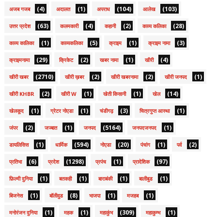
(4)
(1)
(104)
(103)
अजब गजब
अदालत
अपराध
आलेख
(63)
(4)
(2)
(28)
उत्तर प्रदेश
कलमकारी
कहानी
काव्य कलिका
(1)
(5)
(1)
(3)
काव्य कालिका
काव्यकलिका
क्राइम
क्राइम नामा
(29)
(2)
(1)
(4)
क्राइमनामा
क्रिकेट
खबर नामा
खीरी
(2710)
(2)
(2)
(1)
खीरी खबर
खीरी ख़बर
खीरी खबरनामा
खीरी जनपद
(2)
(1)
(1)
(14)
खीरी KHBR
खीरी W
खेती किसानी
खेल
(1)
(1)
(3)
(1)
खेलकूद
ग्रेटर नोएडा
चंडीगढ़
चित्रगुप्त आस्था
(2)
(1)
(5164)
(1)
जंपर
जज्बात
जनपद
जनपदजनपद
(1)
(594)
(20)
(1)
(2)
डायलिसिस
धार्मिक
नोएडा
पंचांग
पर्व
(6)
(1298)
(1)
(97)
प्रतिभा
प्रदेश
प्रपंच
प्रादेशिक
(1)
(1)
(1)
(1)
फ़िल्मी दुनिया
बतकही
बाराबंकी
बालीबुड
(1)
(8)
(1)
(1)
बिजनेस
बॉलीवुड
भाजपा
मजहब
(1)
(1)
(309)
(1)
मनोरंजन दुनिया
महक
महाकुंभ
महाकुम्भ