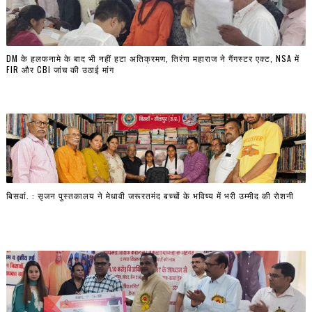
DM के हलफनामे के बाद भी नहीं हटा अतिक्रमण, तिरंगा महाराज ने गैंगस्टर एक्ट, NSA में
FIR और CBI जांच की उठाई मांग
बिसवां. : सृजन पुस्तकालय ने मेधावी जरूरतमंद बच्चों के भविष्य में भरी उम्मीद की रोशनी