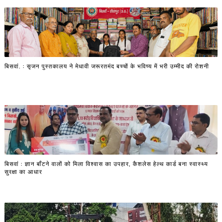
बिसवां. : सृजन पुस्तकालय ने मेधावी जरूरतमंद बच्चों के भविष्य में भरी उम्मीद की रोशनी
बिसवां : ज्ञान बाँटने वालों को मिला विश्वास का उपहार, कैशलेस हेल्थ कार्ड बना स्वास्थ्य
सुरक्षा का आधार