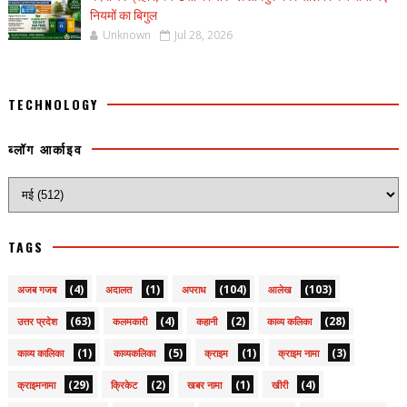
नियमों का बिगुल
Unknown
Jul 28, 2026
TECHNOLOGY
ब्लॉग आर्काइव
TAGS
(4)
(1)
(104)
(103)
अजब गजब
अदालत
अपराध
आलेख
(63)
(4)
(2)
(28)
उत्तर प्रदेश
कलमकारी
कहानी
काव्य कलिका
(1)
(5)
(1)
(3)
काव्य कालिका
काव्यकलिका
क्राइम
क्राइम नामा
(29)
(2)
(1)
(4)
क्राइमनामा
क्रिकेट
खबर नामा
खीरी