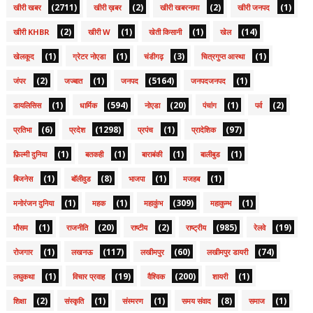
(2711)
(2)
(2)
(1)
खीरी खबर
खीरी ख़बर
खीरी खबरनामा
खीरी जनपद
(2)
(1)
(1)
(14)
खीरी KHBR
खीरी W
खेती किसानी
खेल
(1)
(1)
(3)
(1)
खेलकूद
ग्रेटर नोएडा
चंडीगढ़
चित्रगुप्त आस्था
(2)
(1)
(5164)
(1)
जंपर
जज्बात
जनपद
जनपदजनपद
(1)
(594)
(20)
(1)
(2)
डायलिसिस
धार्मिक
नोएडा
पंचांग
पर्व
(6)
(1298)
(1)
(97)
प्रतिभा
प्रदेश
प्रपंच
प्रादेशिक
(1)
(1)
(1)
(1)
फ़िल्मी दुनिया
बतकही
बाराबंकी
बालीबुड
(1)
(8)
(1)
(1)
बिजनेस
बॉलीवुड
भाजपा
मजहब
(1)
(1)
(309)
(1)
मनोरंजन दुनिया
महक
महाकुंभ
महाकुम्भ
(1)
(20)
(2)
(985)
(19)
मौसम
राजनीति
राष्टीय
राष्ट्रीय
रेलवे
(1)
(117)
(60)
(74)
रोजगार
लखनऊ
लखीमपुर
लखीमपुर डायरी
(1)
(19)
(200)
(1)
लघुकथा
विचार प्रवाह
वैश्विक
शायरी
(2)
(1)
(1)
(8)
(1)
शिक्षा
संस्कृति
संस्मरण
समय संवाद
समाज