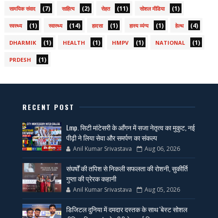
(7)
(2)
(11)
(1)
सामयिक संवाद
साहित्य
सेहत
सोशल मीडिया
(1)
(14)
(1)
(1)
(4)
स्वस्थ्य
स्वास्थ्य
हादसा
हास्य व्यंग्य
हेल्थ
(1)
(1)
(1)
(1)
DHARMIK
HEALTH
HMPV
NATIONAL
(1)
PRDESH
RECENT POST
Lmp. सिटी मांटेसरी के आँगन में सजा नेतृत्व का मुकुट, नई
पीढ़ी ने लिया सेवा और समर्पण का संकल्प
Anil Kumar Srivastava
Aug 06, 2026
संघर्षों की तपिश से निकली सफलता की रोशनी, सुकीर्ति
गुप्ता की प्रेरक कहानी
Anil Kumar Srivastava
Aug 05, 2026
डिजिटल दुनिया में दमदार दस्तक के साथ 'बेस्ट सोशल