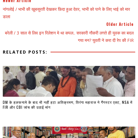
Newer Article
नांगलोई / भाभी की खूबसूरती देखकर फ़िदा हुआ देवर, भाभी को पाने के लिए भाई को मार
डाला
Older Article
बरेली / 3 साल से लिव इन रिलेशन मे था कपल.. सरकारी नौकरी लगते ही युवक का बदल
गया मन? युवती ने करा दी रेप की FIR
RELATED POSTS:
DM के हलफनामे के बाद भी नहीं हटा अतिक्रमण, तिरंगा महाराज ने गैंगस्टर एक्ट, NSA में
FIR और CBI जांच की उठाई मांग