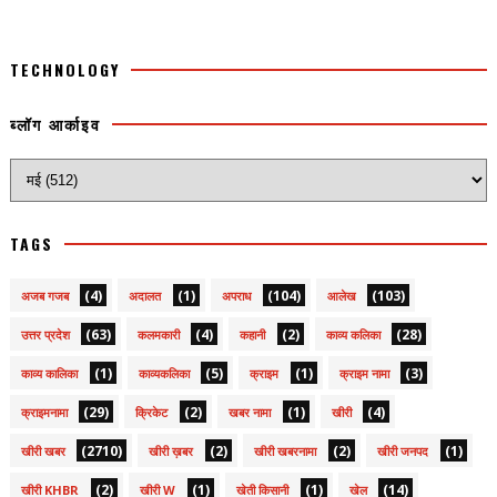
TECHNOLOGY
ब्लॉग आर्काइव
TAGS
(4)
(1)
(104)
(103)
अजब गजब
अदालत
अपराध
आलेख
(63)
(4)
(2)
(28)
उत्तर प्रदेश
कलमकारी
कहानी
काव्य कलिका
(1)
(5)
(1)
(3)
काव्य कालिका
काव्यकलिका
क्राइम
क्राइम नामा
(29)
(2)
(1)
(4)
क्राइमनामा
क्रिकेट
खबर नामा
खीरी
(2710)
(2)
(2)
(1)
खीरी खबर
खीरी ख़बर
खीरी खबरनामा
खीरी जनपद
(2)
(1)
(1)
(14)
खीरी KHBR
खीरी W
खेती किसानी
खेल