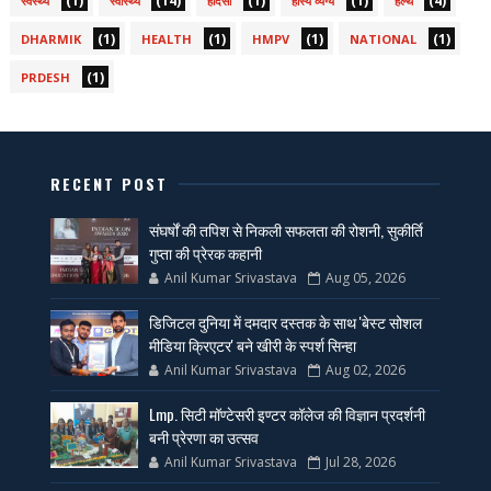
(1)
(14)
(1)
(1)
(4)
स्वस्थ्य
स्वास्थ्य
हादसा
हास्य व्यंग्य
हेल्थ
(1)
(1)
(1)
(1)
DHARMIK
HEALTH
HMPV
NATIONAL
(1)
PRDESH
RECENT POST
संघर्षों की तपिश से निकली सफलता की रोशनी, सुकीर्ति
गुप्ता की प्रेरक कहानी
Anil Kumar Srivastava
Aug 05, 2026
डिजिटल दुनिया में दमदार दस्तक के साथ 'बेस्ट सोशल
मीडिया क्रिएटर' बने खीरी के स्पर्श सिन्हा
Anil Kumar Srivastava
Aug 02, 2026
Lmp. सिटी मॉण्टेसरी इण्टर कॉलेज की विज्ञान प्रदर्शनी
बनी प्रेरणा का उत्सव
Anil Kumar Srivastava
Jul 28, 2026