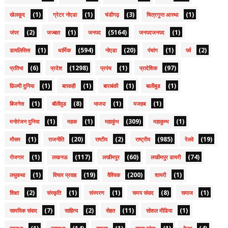
(1)
(1)
(3)
(1)
खेलकूद
ग्रेटर नोएडा
चंडीगढ़
चित्रगुप्त आस्था
(2)
(1)
(5164)
(1)
जंपर
जज्बात
जनपद
जनपदजनपद
(1)
(594)
(20)
(1)
(2)
डायलिसिस
धार्मिक
नोएडा
पंचांग
पर्व
(6)
(1298)
(1)
(97)
प्रतिभा
प्रदेश
प्रपंच
प्रादेशिक
(1)
(1)
(1)
(1)
फ़िल्मी दुनिया
बतकही
बाराबंकी
बालीबुड
(1)
(8)
(1)
(1)
बिजनेस
बॉलीवुड
भाजपा
मजहब
(1)
(1)
(309)
(1)
मनोरंजन दुनिया
महक
महाकुंभ
महाकुम्भ
(1)
(20)
(2)
(985)
(19)
मौसम
राजनीति
राष्टीय
राष्ट्रीय
रेलवे
(1)
(117)
(60)
(74)
रोजगार
लखनऊ
लखीमपुर
लखीमपुर डायरी
(1)
(19)
(200)
(1)
लघुकथा
विचार प्रवाह
वैश्विक
शायरी
(2)
(1)
(1)
(8)
(1)
शिक्षा
संस्कृति
संस्मरण
समय संवाद
समाज
(7)
(2)
(11)
(1)
सामयिक संवाद
साहित्य
सेहत
सोशल मीडिया