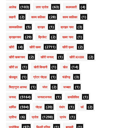
(103)
(63)
(4)
आलेख
उत्तर प्रदेश
कलमकारी
(2)
(28)
(1)
कहानी
काव्य कलिका
काव्य कालिका
(5)
(1)
(3)
काव्यकलिका
क्राइम
क्राइम नामा
(29)
(2)
(1)
क्राइमनामा
क्रिकेट
खबर नामा
(4)
(2711)
(2)
खीरी
खीरी खबर
खीरी ख़बर
(2)
(1)
(2)
खीरी खबरनामा
खीरी जनपद
खीरी KHBR
(1)
(1)
(14)
खीरी W
खेती किसानी
खेल
(1)
(1)
(3)
खेलकूद
ग्रेटर नोएडा
चंडीगढ़
(1)
(2)
(1)
चित्रगुप्त आस्था
जंपर
जज्बात
(5164)
(1)
(1)
जनपद
जनपदजनपद
डायलिसिस
(594)
(20)
(1)
(2)
धार्मिक
नोएडा
पंचांग
पर्व
(6)
(1298)
(1)
प्रतिभा
प्रदेश
प्रपंच
(97)
(1)
(1)
प्रादेशिक
फ़िल्मी दुनिया
बतकही