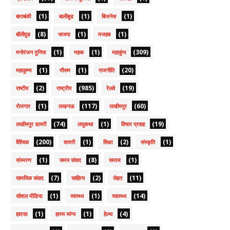
(1)
(1)
(1)
बाराबंकी
बालीबुड
बिजनेस
(8)
(1)
(1)
बॉलीवुड
भाजपा
मजहब
(1)
(1)
(309)
मनोरंजन दुनिया
महक
महाकुंभ
(1)
(1)
(20)
महाकुम्भ
मौसम
राजनीति
(2)
(985)
(19)
राष्टीय
राष्ट्रीय
रेलवे
(1)
(117)
(60)
रोजगार
लखनऊ
लखीमपुर
(74)
(1)
(19)
लखीमपुर डायरी
लघुकथा
विचार प्रवाह
(200)
(1)
(2)
(1)
वैश्विक
शायरी
शिक्षा
संस्कृति
(1)
(8)
(1)
संस्मरण
समय संवाद
समाज
(7)
(2)
(11)
सामयिक संवाद
साहित्य
सेहत
(1)
(1)
(14)
सोशल मीडिया
स्वस्थ्य
स्वास्थ्य
(1)
(1)
(4)
हादसा
हास्य व्यंग्य
हेल्थ