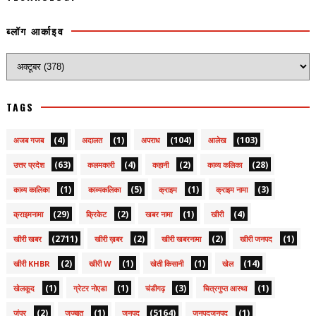
ब्लॉग आर्काइव
TAGS
(4)
(1)
(104)
(103)
अजब गजब
अदालत
अपराध
आलेख
(63)
(4)
(2)
(28)
उत्तर प्रदेश
कलमकारी
कहानी
काव्य कलिका
(1)
(5)
(1)
(3)
काव्य कालिका
काव्यकलिका
क्राइम
क्राइम नामा
(29)
(2)
(1)
(4)
क्राइमनामा
क्रिकेट
खबर नामा
खीरी
(2711)
(2)
(2)
(1)
खीरी खबर
खीरी ख़बर
खीरी खबरनामा
खीरी जनपद
(2)
(1)
(1)
(14)
खीरी KHBR
खीरी W
खेती किसानी
खेल
(1)
(1)
(3)
(1)
खेलकूद
ग्रेटर नोएडा
चंडीगढ़
चित्रगुप्त आस्था
(2)
(1)
(5164)
(1)
जंपर
जज्बात
जनपद
जनपदजनपद