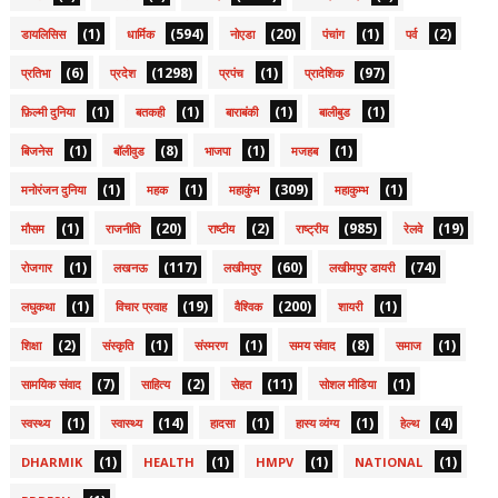
(1)
(594)
(20)
(1)
(2)
डायलिसिस
धार्मिक
नोएडा
पंचांग
पर्व
(6)
(1298)
(1)
(97)
प्रतिभा
प्रदेश
प्रपंच
प्रादेशिक
(1)
(1)
(1)
(1)
फ़िल्मी दुनिया
बतकही
बाराबंकी
बालीबुड
(1)
(8)
(1)
(1)
बिजनेस
बॉलीवुड
भाजपा
मजहब
(1)
(1)
(309)
(1)
मनोरंजन दुनिया
महक
महाकुंभ
महाकुम्भ
(1)
(20)
(2)
(985)
(19)
मौसम
राजनीति
राष्टीय
राष्ट्रीय
रेलवे
(1)
(117)
(60)
(74)
रोजगार
लखनऊ
लखीमपुर
लखीमपुर डायरी
(1)
(19)
(200)
(1)
लघुकथा
विचार प्रवाह
वैश्विक
शायरी
(2)
(1)
(1)
(8)
(1)
शिक्षा
संस्कृति
संस्मरण
समय संवाद
समाज
(7)
(2)
(11)
(1)
सामयिक संवाद
साहित्य
सेहत
सोशल मीडिया
(1)
(14)
(1)
(1)
(4)
स्वस्थ्य
स्वास्थ्य
हादसा
हास्य व्यंग्य
हेल्थ
(1)
(1)
(1)
(1)
DHARMIK
HEALTH
HMPV
NATIONAL