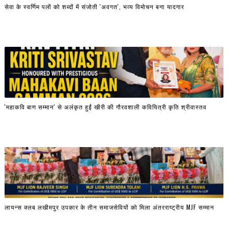
सेवा के स्वर्णिम पलों को शब्दों में संजोती 'अवगत', भव्य विमोचन बना यादगार
'महाकवि बाण सम्मान' से अलंकृत हुईं खीरी की गौरवशाली कवियित्री कृति श्रीवास्तव
लायन्स क्लब लखीमपुर उपकार के तीन समाजसेवियों को मिला अंतरराष्ट्रीय MJF सम्मान