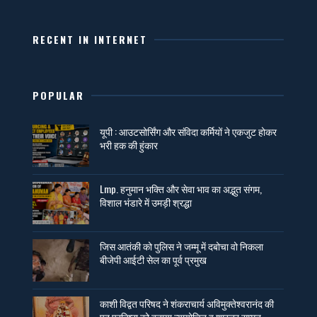
RECENT IN INTERNET
POPULAR
यूपी : आउटसोर्सिंग और संविदा कर्मियों ने एकजुट होकर
भरी हक की हुंकार
Lmp. हनुमान भक्ति और सेवा भाव का अद्भुत संगम,
विशाल भंडारे में उमड़ी श्रद्धा
जिस आतंकी को पुलिस ने जम्मू में दबोचा वो निकला
बीजेपी आईटी सेल का पूर्व प्रमुख
काशी विद्वत परिषद ने शंकराचार्य अविमुक्तेश्वरानंद की
पद प्रतिष्ठा को बताया न्यायोचित व शास्त्र सम्मत