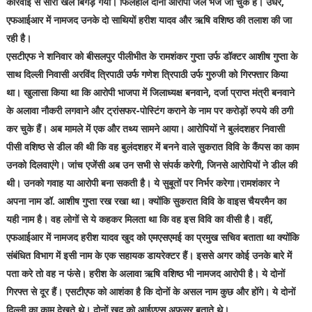
कार्रवाई से सारा खेल बिगड़ गया। फिलहाल दोनों आरोपी जेल भेजे जा चुके हैं। उधर,
एफआईआर में नामजद उनके दो साथियों हरीश यादव और ऋषि वशिष्ठ की तलाश की जा
रही है।
एसटीएफ ने शनिवार को बीसलपुर पीलीभीत के रामशंकर गुप्ता उर्फ डॉक्टर आशीष गुप्ता के
साथ दिल्ली निवासी अरविंद त्रिपाठी उर्फ गणेश त्रिपाठी उर्फ गुरुजी को गिरफ्तार किया
था। खुलासा किया था कि आरोपी भाजपा में जिलाध्यक्ष बनवाने, दर्जा प्राप्त मंत्री बनवाने
के अलावा नौकरी लगवाने और ट्रांसफर-पोस्टिंग कराने के नाम पर करोड़ों रुपये की ठगी
कर चुके हैं। अब मामले में एक और तथ्य सामने आया। आरोपियों ने बुलंदशहर निवासी
पीसी वशिष्ठ से डील की थी कि वह बुलंदशहर में बनने वाले सुकरात विवि के कैंपस का काम
उनको दिलवाएंगे। जांच एजेंसी अब उन सभी से संपर्क करेगी, जिनसे आरोपियों ने डील की
थी। उनको गवाह या आरोपी बना सकती है। ये सुबूतों पर निर्भर करेगा।रामशंकार ने
अपना नाम डॉ. आशीष गुप्ता रख रखा था। क्योंकि सुकरात विवि के वाइस चैयरमैन का
यही नाम है। वह लोगों से ये कहकर मिलता था कि वह इस विवि का वीसी है। वहीं,
एफआईआर में नामजद हरीश यादव खुद को एमएसएमई का प्रमुख सचिव बताता था क्योंकि
संबंधित विभाग में इसी नाम के एक सहायक डायरेक्टर हैं। इससे अगर कोई उनके बारे में
पता करे तो वह न फंसे। हरीश के अलावा ऋषि वशिष्ठ भी नामजद आरोपी है। ये दोनों
गिरफ्त से दूर हैं। एसटीएफ को आशंका है कि दोनों के असल नाम कुछ और होंगे। ये दोनों
दिल्ली का काम देखते थे। दोनों खुद को आईएएस अफसर बताते थे।