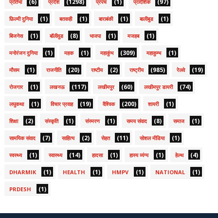
(6)
(1298)
(1)
(97)
प्रतिभा
प्रदेश
प्रपंच
प्रादेशिक
(1)
(1)
(1)
(1)
फ़िल्मी दुनिया
बतकही
बाराबंकी
बालीबुड
(1)
(8)
(1)
(1)
बिजनेस
बॉलीवुड
भाजपा
मजहब
(1)
(1)
(309)
(1)
मनोरंजन दुनिया
महक
महाकुंभ
महाकुम्भ
(1)
(20)
(2)
(985)
(19)
मौसम
राजनीति
राष्टीय
राष्ट्रीय
रेलवे
(1)
(117)
(60)
(74)
रोजगार
लखनऊ
लखीमपुर
लखीमपुर डायरी
(1)
(19)
(200)
(1)
लघुकथा
विचार प्रवाह
वैश्विक
शायरी
(2)
(1)
(1)
(8)
(1)
शिक्षा
संस्कृति
संस्मरण
समय संवाद
समाज
(7)
(2)
(11)
(1)
सामयिक संवाद
साहित्य
सेहत
सोशल मीडिया
(1)
(14)
(1)
(1)
(4)
स्वस्थ्य
स्वास्थ्य
हादसा
हास्य व्यंग्य
हेल्थ
(1)
(1)
(1)
(1)
DHARMIK
HEALTH
HMPV
NATIONAL
(1)
PRDESH