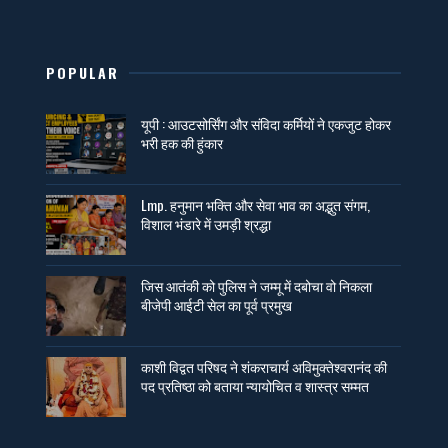
POPULAR
यूपी : आउटसोर्सिंग और संविदा कर्मियों ने एकजुट होकर
भरी हक की हुंकार
Lmp. हनुमान भक्ति और सेवा भाव का अद्भुत संगम,
विशाल भंडारे में उमड़ी श्रद्धा
जिस आतंकी को पुलिस ने जम्मू में दबोचा वो निकला
बीजेपी आईटी सेल का पूर्व प्रमुख
काशी विद्वत परिषद ने शंकराचार्य अविमुक्तेश्वरानंद की
पद प्रतिष्ठा को बताया न्यायोचित व शास्त्र सम्मत