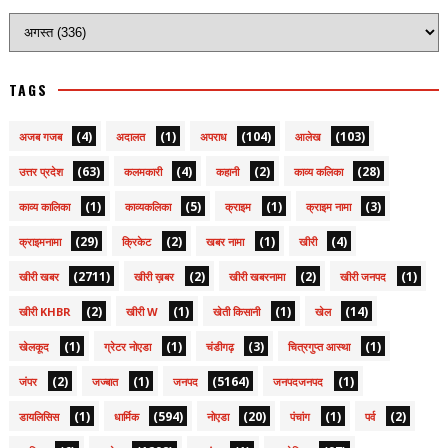
TAGS
(4)
(1)
(104)
(103)
अजब गजब
अदालत
अपराध
आलेख
(63)
(4)
(2)
(28)
उत्तर प्रदेश
कलमकारी
कहानी
काव्य कलिका
(1)
(5)
(1)
(3)
काव्य कालिका
काव्यकलिका
क्राइम
क्राइम नामा
(29)
(2)
(1)
(4)
क्राइमनामा
क्रिकेट
खबर नामा
खीरी
(2711)
(2)
(2)
(1)
खीरी खबर
खीरी ख़बर
खीरी खबरनामा
खीरी जनपद
(2)
(1)
(1)
(14)
खीरी KHBR
खीरी W
खेती किसानी
खेल
(1)
(1)
(3)
(1)
खेलकूद
ग्रेटर नोएडा
चंडीगढ़
चित्रगुप्त आस्था
(2)
(1)
(5164)
(1)
जंपर
जज्बात
जनपद
जनपदजनपद
(1)
(594)
(20)
(1)
(2)
डायलिसिस
धार्मिक
नोएडा
पंचांग
पर्व