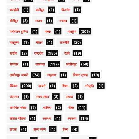
(1)
(1)
(1)
बाराबंकी
बालीबुड
बिजनेस
(8)
(1)
(1)
बॉलीवुड
भाजपा
मजहब
(1)
(1)
(309)
मनोरंजन दुनिया
महक
महाकुंभ
(1)
(1)
(20)
महाकुम्भ
मौसम
राजनीति
(2)
(985)
(19)
राष्टीय
राष्ट्रीय
रेलवे
(1)
(117)
(60)
रोजगार
लखनऊ
लखीमपुर
(74)
(1)
(19)
लखीमपुर डायरी
लघुकथा
विचार प्रवाह
(200)
(1)
(2)
(1)
वैश्विक
शायरी
शिक्षा
संस्कृति
(1)
(8)
(1)
संस्मरण
समय संवाद
समाज
(7)
(2)
(11)
सामयिक संवाद
साहित्य
सेहत
(1)
(1)
(14)
सोशल मीडिया
स्वस्थ्य
स्वास्थ्य
(1)
(1)
(4)
हादसा
हास्य व्यंग्य
हेल्थ