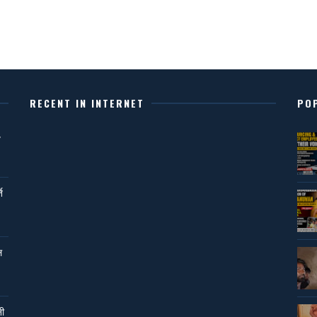
RECENT IN INTERNET
PO
,
ि
ल
नी