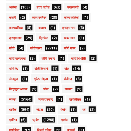
(103)
(63)
(4)
आलेख
उत्तर प्रदेश
कलमकारी
(2)
(28)
(1)
कहानी
काव्य कलिका
काव्य कालिका
(5)
(1)
(3)
काव्यकलिका
क्राइम
क्राइम नामा
(29)
(2)
(1)
क्राइमनामा
क्रिकेट
खबर नामा
(4)
(2711)
(2)
खीरी
खीरी खबर
खीरी ख़बर
(2)
(1)
(2)
खीरी खबरनामा
खीरी जनपद
खीरी KHBR
(1)
(1)
(14)
खीरी W
खेती किसानी
खेल
(1)
(1)
(3)
खेलकूद
ग्रेटर नोएडा
चंडीगढ़
(1)
(2)
(1)
चित्रगुप्त आस्था
जंपर
जज्बात
(5164)
(1)
(1)
जनपद
जनपदजनपद
डायलिसिस
(594)
(20)
(1)
(2)
धार्मिक
नोएडा
पंचांग
पर्व
(6)
(1298)
(1)
प्रतिभा
प्रदेश
प्रपंच
(97)
(1)
(1)
प्रादेशिक
फ़िल्मी दुनिया
बतकही