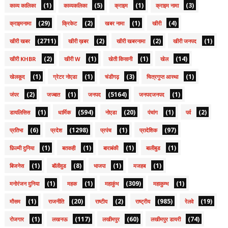
(1)
(5)
(1)
(3)
काव्य कालिका
काव्यकलिका
क्राइम
क्राइम नामा
(29)
(2)
(1)
(4)
क्राइमनामा
क्रिकेट
खबर नामा
खीरी
(2711)
(2)
(2)
(1)
खीरी खबर
खीरी ख़बर
खीरी खबरनामा
खीरी जनपद
(2)
(1)
(1)
(14)
खीरी KHBR
खीरी W
खेती किसानी
खेल
(1)
(1)
(3)
(1)
खेलकूद
ग्रेटर नोएडा
चंडीगढ़
चित्रगुप्त आस्था
(2)
(1)
(5164)
(1)
जंपर
जज्बात
जनपद
जनपदजनपद
(1)
(594)
(20)
(1)
(2)
डायलिसिस
धार्मिक
नोएडा
पंचांग
पर्व
(6)
(1298)
(1)
(97)
प्रतिभा
प्रदेश
प्रपंच
प्रादेशिक
(1)
(1)
(1)
(1)
फ़िल्मी दुनिया
बतकही
बाराबंकी
बालीबुड
(1)
(8)
(1)
(1)
बिजनेस
बॉलीवुड
भाजपा
मजहब
(1)
(1)
(309)
(1)
मनोरंजन दुनिया
महक
महाकुंभ
महाकुम्भ
(1)
(20)
(2)
(985)
(19)
मौसम
राजनीति
राष्टीय
राष्ट्रीय
रेलवे
(1)
(117)
(60)
(74)
रोजगार
लखनऊ
लखीमपुर
लखीमपुर डायरी