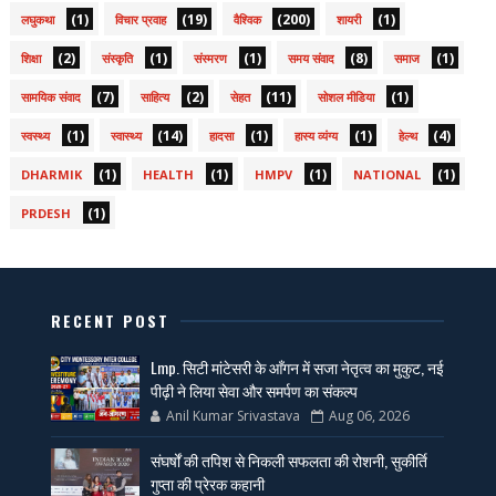
(1)
(19)
(200)
(1)
लघुकथा
विचार प्रवाह
वैश्विक
शायरी
(2)
(1)
(1)
(8)
(1)
शिक्षा
संस्कृति
संस्मरण
समय संवाद
समाज
(7)
(2)
(11)
(1)
सामयिक संवाद
साहित्य
सेहत
सोशल मीडिया
(1)
(14)
(1)
(1)
(4)
स्वस्थ्य
स्वास्थ्य
हादसा
हास्य व्यंग्य
हेल्थ
(1)
(1)
(1)
(1)
DHARMIK
HEALTH
HMPV
NATIONAL
(1)
PRDESH
RECENT POST
Lmp. सिटी मांटेसरी के आँगन में सजा नेतृत्व का मुकुट, नई
पीढ़ी ने लिया सेवा और समर्पण का संकल्प
Anil Kumar Srivastava
Aug 06, 2026
संघर्षों की तपिश से निकली सफलता की रोशनी, सुकीर्ति
गुप्ता की प्रेरक कहानी