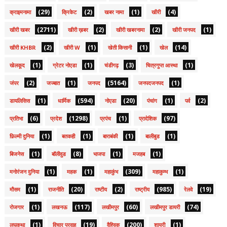
(29)
(2)
(1)
(4)
क्राइमनामा
क्रिकेट
खबर नामा
खीरी
(2711)
(2)
(2)
(1)
खीरी खबर
खीरी ख़बर
खीरी खबरनामा
खीरी जनपद
(2)
(1)
(1)
(14)
खीरी KHBR
खीरी W
खेती किसानी
खेल
(1)
(1)
(3)
(1)
खेलकूद
ग्रेटर नोएडा
चंडीगढ़
चित्रगुप्त आस्था
(2)
(1)
(5164)
(1)
जंपर
जज्बात
जनपद
जनपदजनपद
(1)
(594)
(20)
(1)
(2)
डायलिसिस
धार्मिक
नोएडा
पंचांग
पर्व
(6)
(1298)
(1)
(97)
प्रतिभा
प्रदेश
प्रपंच
प्रादेशिक
(1)
(1)
(1)
(1)
फ़िल्मी दुनिया
बतकही
बाराबंकी
बालीबुड
(1)
(8)
(1)
(1)
बिजनेस
बॉलीवुड
भाजपा
मजहब
(1)
(1)
(309)
(1)
मनोरंजन दुनिया
महक
महाकुंभ
महाकुम्भ
(1)
(20)
(2)
(985)
(19)
मौसम
राजनीति
राष्टीय
राष्ट्रीय
रेलवे
(1)
(117)
(60)
(74)
रोजगार
लखनऊ
लखीमपुर
लखीमपुर डायरी
(1)
(19)
(200)
(1)
लघुकथा
विचार प्रवाह
वैश्विक
शायरी