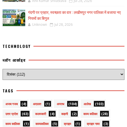
Anil Kumar Srivastava
Jul 28, 2026
गंदगी पर प्रहार, स्वच्छता का वार : लखीमपुर नगर पालिका में बजाया नए
नियमों का बिगुल
Unknown
Jul 28, 2026
TECHNOLOGY
ब्लॉग आर्काइव
TAGS
(4)
(1)
(104)
(103)
अजब गजब
अदालत
अपराध
आलेख
(63)
(4)
(2)
(28)
उत्तर प्रदेश
कलमकारी
कहानी
काव्य कलिका
(1)
(5)
(1)
(3)
काव्य कालिका
काव्यकलिका
क्राइम
क्राइम नामा