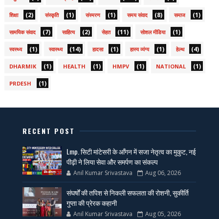
(2)
(1)
(1)
(8)
(1)
शिक्षा
संस्कृति
संस्मरण
समय संवाद
समाज
(7)
(2)
(11)
(1)
सामयिक संवाद
साहित्य
सेहत
सोशल मीडिया
(1)
(14)
(1)
(1)
(4)
स्वस्थ्य
स्वास्थ्य
हादसा
हास्य व्यंग्य
हेल्थ
(1)
(1)
(1)
(1)
DHARMIK
HEALTH
HMPV
NATIONAL
(1)
PRDESH
RECENT POST
Lmp. सिटी मांटेसरी के आँगन में सजा नेतृत्व का मुकुट, नई
पीढ़ी ने लिया सेवा और समर्पण का संकल्प
Anil Kumar Srivastava
Aug 06, 2026
संघर्षों की तपिश से निकली सफलता की रोशनी, सुकीर्ति
गुप्ता की प्रेरक कहानी
Anil Kumar Srivastava
Aug 05, 2026