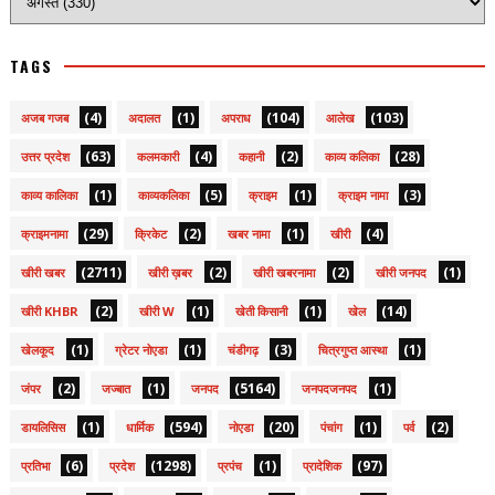
TAGS
(4)
(1)
(104)
(103)
अजब गजब
अदालत
अपराध
आलेख
(63)
(4)
(2)
(28)
उत्तर प्रदेश
कलमकारी
कहानी
काव्य कलिका
(1)
(5)
(1)
(3)
काव्य कालिका
काव्यकलिका
क्राइम
क्राइम नामा
(29)
(2)
(1)
(4)
क्राइमनामा
क्रिकेट
खबर नामा
खीरी
(2711)
(2)
(2)
(1)
खीरी खबर
खीरी ख़बर
खीरी खबरनामा
खीरी जनपद
(2)
(1)
(1)
(14)
खीरी KHBR
खीरी W
खेती किसानी
खेल
(1)
(1)
(3)
(1)
खेलकूद
ग्रेटर नोएडा
चंडीगढ़
चित्रगुप्त आस्था
(2)
(1)
(5164)
(1)
जंपर
जज्बात
जनपद
जनपदजनपद
(1)
(594)
(20)
(1)
(2)
डायलिसिस
धार्मिक
नोएडा
पंचांग
पर्व
(6)
(1298)
(1)
(97)
प्रतिभा
प्रदेश
प्रपंच
प्रादेशिक