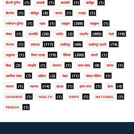
(1)
(1)
(1)
(1)
फ़िल्मी दुनिया
बतकही
बाराबंकी
बालीबुड
(1)
(8)
(1)
(1)
बिजनेस
बॉलीवुड
भाजपा
मजहब
(1)
(1)
(309)
(1)
मनोरंजन दुनिया
महक
महाकुंभ
महाकुम्भ
(1)
(20)
(2)
(985)
(19)
मौसम
राजनीति
राष्टीय
राष्ट्रीय
रेलवे
(1)
(117)
(60)
(74)
रोजगार
लखनऊ
लखीमपुर
लखीमपुर डायरी
(1)
(19)
(200)
(1)
लघुकथा
विचार प्रवाह
वैश्विक
शायरी
(2)
(1)
(1)
(8)
(1)
शिक्षा
संस्कृति
संस्मरण
समय संवाद
समाज
(7)
(2)
(11)
(1)
सामयिक संवाद
साहित्य
सेहत
सोशल मीडिया
(1)
(14)
(1)
(1)
(4)
स्वस्थ्य
स्वास्थ्य
हादसा
हास्य व्यंग्य
हेल्थ
(1)
(1)
(1)
(1)
DHARMIK
HEALTH
HMPV
NATIONAL
(1)
PRDESH