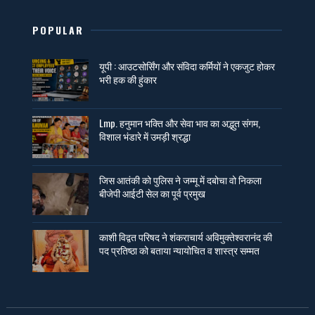
POPULAR
यूपी : आउटसोर्सिंग और संविदा कर्मियों ने एकजुट होकर
भरी हक की हुंकार
Lmp. हनुमान भक्ति और सेवा भाव का अद्भुत संगम,
विशाल भंडारे में उमड़ी श्रद्धा
जिस आतंकी को पुलिस ने जम्मू में दबोचा वो निकला
बीजेपी आईटी सेल का पूर्व प्रमुख
काशी विद्वत परिषद ने शंकराचार्य अविमुक्तेश्वरानंद की
पद प्रतिष्ठा को बताया न्यायोचित व शास्त्र सम्मत