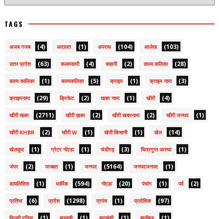
TAGS
(4)
(1)
(104)
(103)
अजब गजब
अदालत
अपराध
आलेख
(63)
(4)
(2)
(28)
उत्तर प्रदेश
कलमकारी
कहानी
काव्य कलिका
(1)
(5)
(1)
(3)
काव्य कालिका
काव्यकलिका
क्राइम
क्राइम नामा
(29)
(2)
(1)
(4)
क्राइमनामा
क्रिकेट
खबर नामा
खीरी
(2711)
(2)
(2)
(1)
खीरी खबर
खीरी ख़बर
खीरी खबरनामा
खीरी जनपद
(2)
(1)
(1)
(14)
खीरी KHBR
खीरी W
खेती किसानी
खेल
(1)
(1)
(3)
(1)
खेलकूद
ग्रेटर नोएडा
चंडीगढ़
चित्रगुप्त आस्था
(2)
(1)
(5164)
(1)
जंपर
जज्बात
जनपद
जनपदजनपद
(1)
(594)
(20)
(1)
(2)
डायलिसिस
धार्मिक
नोएडा
पंचांग
पर्व
(6)
(1298)
(1)
(97)
प्रतिभा
प्रदेश
प्रपंच
प्रादेशिक
(1)
(1)
(1)
(1)
फ़िल्मी दुनिया
बतकही
बाराबंकी
बालीबुड