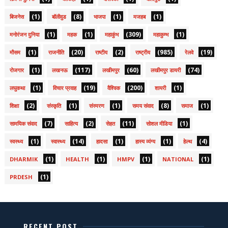
(1)
(8)
(1)
(1)
बिजनेस
बॉलीवुड
भाजपा
मजहब
(1)
(1)
(309)
(1)
मनोरंजन दुनिया
महक
महाकुंभ
महाकुम्भ
(1)
(20)
(2)
(985)
(19)
मौसम
राजनीति
राष्टीय
राष्ट्रीय
रेलवे
(1)
(117)
(60)
(74)
रोजगार
लखनऊ
लखीमपुर
लखीमपुर डायरी
(1)
(19)
(200)
(1)
लघुकथा
विचार प्रवाह
वैश्विक
शायरी
(2)
(1)
(1)
(8)
(1)
शिक्षा
संस्कृति
संस्मरण
समय संवाद
समाज
(7)
(2)
(11)
(1)
सामयिक संवाद
साहित्य
सेहत
सोशल मीडिया
(1)
(14)
(1)
(1)
(4)
स्वस्थ्य
स्वास्थ्य
हादसा
हास्य व्यंग्य
हेल्थ
(1)
(1)
(1)
(1)
DHARMIK
HEALTH
HMPV
NATIONAL
(1)
PRDESH
RECENT POST