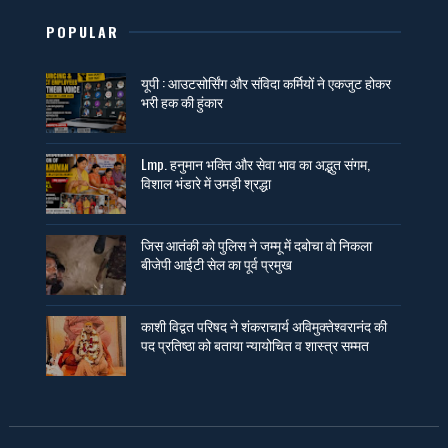
POPULAR
यूपी : आउटसोर्सिंग और संविदा कर्मियों ने एकजुट होकर
भरी हक की हुंकार
Lmp. हनुमान भक्ति और सेवा भाव का अद्भुत संगम,
विशाल भंडारे में उमड़ी श्रद्धा
जिस आतंकी को पुलिस ने जम्मू में दबोचा वो निकला
बीजेपी आईटी सेल का पूर्व प्रमुख
काशी विद्वत परिषद ने शंकराचार्य अविमुक्तेश्वरानंद की
पद प्रतिष्ठा को बताया न्यायोचित व शास्त्र सम्मत