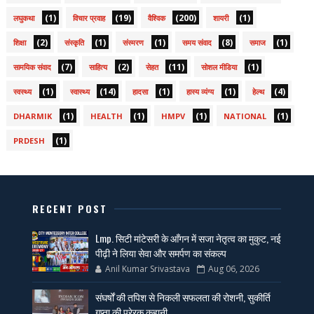
(1)
(19)
(200)
(1)
लघुकथा
विचार प्रवाह
वैश्विक
शायरी
(2)
(1)
(1)
(8)
(1)
शिक्षा
संस्कृति
संस्मरण
समय संवाद
समाज
(7)
(2)
(11)
(1)
सामयिक संवाद
साहित्य
सेहत
सोशल मीडिया
(1)
(14)
(1)
(1)
(4)
स्वस्थ्य
स्वास्थ्य
हादसा
हास्य व्यंग्य
हेल्थ
(1)
(1)
(1)
(1)
DHARMIK
HEALTH
HMPV
NATIONAL
(1)
PRDESH
RECENT POST
Lmp. सिटी मांटेसरी के आँगन में सजा नेतृत्व का मुकुट, नई
पीढ़ी ने लिया सेवा और समर्पण का संकल्प
Anil Kumar Srivastava
Aug 06, 2026
संघर्षों की तपिश से निकली सफलता की रोशनी, सुकीर्ति
गुप्ता की प्रेरक कहानी