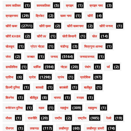
(1)
(5)
(1)
(3)
काव्य कालिका
काव्यकलिका
क्राइम
क्राइम नामा
(29)
(2)
(1)
(4)
क्राइमनामा
क्रिकेट
खबर नामा
खीरी
(2711)
(2)
(2)
(1)
खीरी खबर
खीरी ख़बर
खीरी खबरनामा
खीरी जनपद
(2)
(1)
(1)
(14)
खीरी KHBR
खीरी W
खेती किसानी
खेल
(1)
(1)
(3)
(1)
खेलकूद
ग्रेटर नोएडा
चंडीगढ़
चित्रगुप्त आस्था
(2)
(1)
(5164)
(1)
जंपर
जज्बात
जनपद
जनपदजनपद
(1)
(594)
(20)
(1)
(2)
डायलिसिस
धार्मिक
नोएडा
पंचांग
पर्व
(6)
(1298)
(1)
(97)
प्रतिभा
प्रदेश
प्रपंच
प्रादेशिक
(1)
(1)
(1)
(1)
फ़िल्मी दुनिया
बतकही
बाराबंकी
बालीबुड
(1)
(8)
(1)
(1)
बिजनेस
बॉलीवुड
भाजपा
मजहब
(1)
(1)
(309)
(1)
मनोरंजन दुनिया
महक
महाकुंभ
महाकुम्भ
(1)
(20)
(2)
(985)
(19)
मौसम
राजनीति
राष्टीय
राष्ट्रीय
रेलवे
(1)
(117)
(60)
(74)
रोजगार
लखनऊ
लखीमपुर
लखीमपुर डायरी