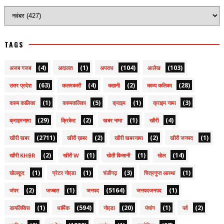
TAGS
(4)
(1)
(104)
(103)
अजब गजब
अदालत
अपराध
आलेख
(63)
(4)
(2)
(28)
उत्तर प्रदेश
कलमकारी
कहानी
काव्य कलिका
(1)
(5)
(1)
(3)
काव्य कालिका
काव्यकलिका
क्राइम
क्राइम नामा
(29)
(2)
(1)
(4)
क्राइमनामा
क्रिकेट
खबर नामा
खीरी
(2711)
(2)
(2)
(1)
खीरी खबर
खीरी ख़बर
खीरी खबरनामा
खीरी जनपद
(2)
(1)
(1)
(14)
खीरी KHBR
खीरी W
खेती किसानी
खेल
(1)
(1)
(3)
(1)
खेलकूद
ग्रेटर नोएडा
चंडीगढ़
चित्रगुप्त आस्था
(2)
(1)
(5164)
(1)
जंपर
जज्बात
जनपद
जनपदजनपद
(1)
(594)
(20)
(1)
(2)
डायलिसिस
धार्मिक
नोएडा
पंचांग
पर्व