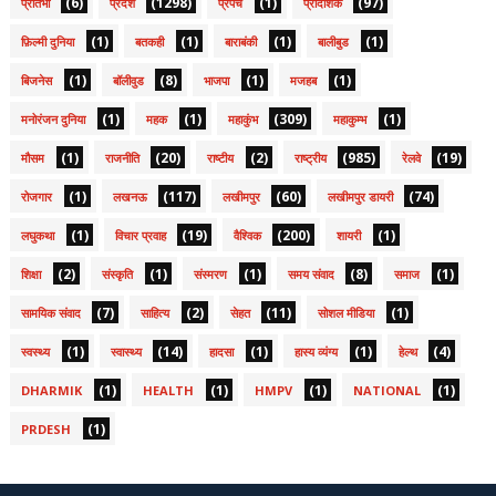
(6)
(1298)
(1)
(97)
प्रतिभा
प्रदेश
प्रपंच
प्रादेशिक
(1)
(1)
(1)
(1)
फ़िल्मी दुनिया
बतकही
बाराबंकी
बालीबुड
(1)
(8)
(1)
(1)
बिजनेस
बॉलीवुड
भाजपा
मजहब
(1)
(1)
(309)
(1)
मनोरंजन दुनिया
महक
महाकुंभ
महाकुम्भ
(1)
(20)
(2)
(985)
(19)
मौसम
राजनीति
राष्टीय
राष्ट्रीय
रेलवे
(1)
(117)
(60)
(74)
रोजगार
लखनऊ
लखीमपुर
लखीमपुर डायरी
(1)
(19)
(200)
(1)
लघुकथा
विचार प्रवाह
वैश्विक
शायरी
(2)
(1)
(1)
(8)
(1)
शिक्षा
संस्कृति
संस्मरण
समय संवाद
समाज
(7)
(2)
(11)
(1)
सामयिक संवाद
साहित्य
सेहत
सोशल मीडिया
(1)
(14)
(1)
(1)
(4)
स्वस्थ्य
स्वास्थ्य
हादसा
हास्य व्यंग्य
हेल्थ
(1)
(1)
(1)
(1)
DHARMIK
HEALTH
HMPV
NATIONAL
(1)
PRDESH