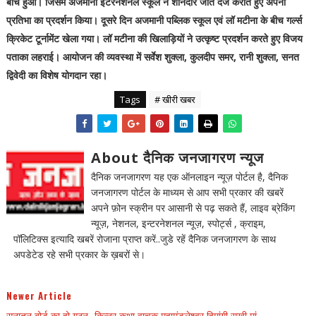
बीच हुआ। जिसमें अजमानी इंटरनेशनल स्कूल ने शानदार जीत दर्ज कराते हुए अपनी
प्रतिभा का प्रदर्शन किया। दूसरे दिन अजमानी पब्लिक स्कूल एवं लॉ मटीना के बीच गर्ल्स
क्रिकेट टूर्नामेंट खेला गया। लॉ मटीना की खिलाड़ियों ने उत्कृष्ट प्रदर्शन करते हुए विजय
पताका लहराई। आयोजन की व्यवस्था में सर्वेश शुक्ला, कुलदीप समर, रानी शुक्ला, सनत
द्विवेदी का विशेष योगदान रहा।
Tags
# खीरी खबर
About दैनिक जनजागरण न्यूज
दैनिक जनजागरण यह एक ऑनलाइन न्यूज़ पोर्टल है, दैनिक
जनजागरण पोर्टल के माध्यम से आप सभी प्रकार की खबरें
अपने फ़ोन स्क्रीन पर आसानी से पढ़ सकते हैं, लाइव ब्रेकिंग
न्यूज़, नेशनल, इन्टरनेशनल न्यूज़, स्पोर्ट्स , क्राइम,
पॉलिटिक्स इत्यादि खबरें रोजाना प्राप्त करें..जुडे रहें दैनिक जनजागरण के साथ
अपडेटेड रहे सभी प्रकार के ख़बरों से।
Newer Article
सनातन बोर्ड का हो गठन- किन्नर कथा वाचक महामंडलेश्वर हिमांगी सखी मां