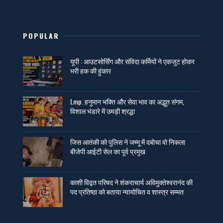
POPULAR
यूपी : आउटसोर्सिंग और संविदा कर्मियों ने एकजुट होकर
भरी हक की हुंकार
Lmp. हनुमान भक्ति और सेवा भाव का अद्भुत संगम,
विशाल भंडारे में उमड़ी श्रद्धा
जिस आतंकी को पुलिस ने जम्मू में दबोचा वो निकला
बीजेपी आईटी सेल का पूर्व प्रमुख
काशी विद्वत परिषद ने शंकराचार्य अविमुक्तेश्वरानंद की
पद प्रतिष्ठा को बताया न्यायोचित व शास्त्र सम्मत