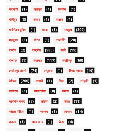
(1)
(1)
(1)
बाराबंकी
बालीबुड
बिजनेस
(8)
(1)
(1)
बॉलीवुड
भाजपा
मजहब
(1)
(1)
(309)
मनोरंजन दुनिया
महक
महाकुंभ
(1)
(1)
(20)
महाकुम्भ
मौसम
राजनीति
(2)
(985)
(19)
राष्टीय
राष्ट्रीय
रेलवे
(1)
(117)
(60)
रोजगार
लखनऊ
लखीमपुर
(74)
(1)
(19)
लखीमपुर डायरी
लघुकथा
विचार प्रवाह
(200)
(1)
(2)
(1)
वैश्विक
शायरी
शिक्षा
संस्कृति
(1)
(8)
(1)
संस्मरण
समय संवाद
समाज
(7)
(2)
(11)
सामयिक संवाद
साहित्य
सेहत
(1)
(1)
(14)
सोशल मीडिया
स्वस्थ्य
स्वास्थ्य
(1)
(1)
(4)
हादसा
हास्य व्यंग्य
हेल्थ