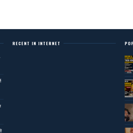
RECENT IN INTERNET
PO
,
ि
ल
नी