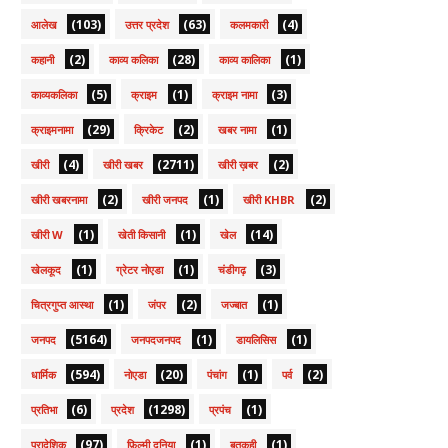
(103)
(63)
(4)
आलेख
उत्तर प्रदेश
कलमकारी
(2)
(28)
(1)
कहानी
काव्य कलिका
काव्य कालिका
(5)
(1)
(3)
काव्यकलिका
क्राइम
क्राइम नामा
(29)
(2)
(1)
क्राइमनामा
क्रिकेट
खबर नामा
(4)
(2711)
(2)
खीरी
खीरी खबर
खीरी ख़बर
(2)
(1)
(2)
खीरी खबरनामा
खीरी जनपद
खीरी KHBR
(1)
(1)
(14)
खीरी W
खेती किसानी
खेल
(1)
(1)
(3)
खेलकूद
ग्रेटर नोएडा
चंडीगढ़
(1)
(2)
(1)
चित्रगुप्त आस्था
जंपर
जज्बात
(5164)
(1)
(1)
जनपद
जनपदजनपद
डायलिसिस
(594)
(20)
(1)
(2)
धार्मिक
नोएडा
पंचांग
पर्व
(6)
(1298)
(1)
प्रतिभा
प्रदेश
प्रपंच
(97)
(1)
(1)
प्रादेशिक
फ़िल्मी दुनिया
बतकही