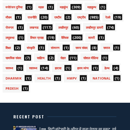
(1)
(1)
(309)
(1)
मनोरंजन दुनिया
महक
महाकुंभ
महाकुम्भ
(1)
(20)
(2)
(985)
(19)
मौसम
राजनीति
राष्टीय
राष्ट्रीय
रेलवे
(1)
(117)
(60)
(74)
रोजगार
लखनऊ
लखीमपुर
लखीमपुर डायरी
(1)
(19)
(200)
(1)
लघुकथा
विचार प्रवाह
वैश्विक
शायरी
(2)
(1)
(1)
(8)
(1)
शिक्षा
संस्कृति
संस्मरण
समय संवाद
समाज
(7)
(2)
(11)
(1)
सामयिक संवाद
साहित्य
सेहत
सोशल मीडिया
(1)
(14)
(1)
(1)
(4)
स्वस्थ्य
स्वास्थ्य
हादसा
हास्य व्यंग्य
हेल्थ
(1)
(1)
(1)
(1)
DHARMIK
HEALTH
HMPV
NATIONAL
(1)
PRDESH
RECENT POST
Lmp. सिटी मांटेसरी के आँगन में सजा नेतृत्व का मुकुट, नई