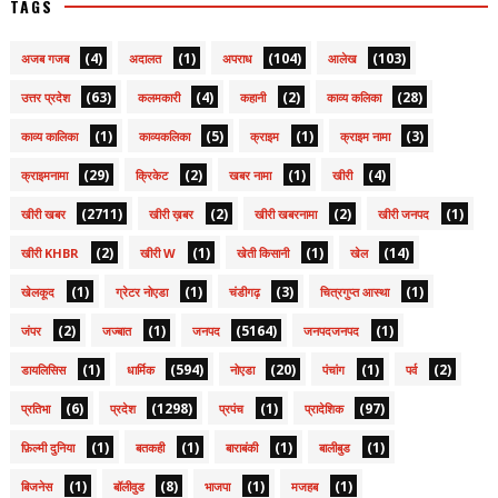
TAGS
(4)
(1)
(104)
(103)
अजब गजब
अदालत
अपराध
आलेख
(63)
(4)
(2)
(28)
उत्तर प्रदेश
कलमकारी
कहानी
काव्य कलिका
(1)
(5)
(1)
(3)
काव्य कालिका
काव्यकलिका
क्राइम
क्राइम नामा
(29)
(2)
(1)
(4)
क्राइमनामा
क्रिकेट
खबर नामा
खीरी
(2711)
(2)
(2)
(1)
खीरी खबर
खीरी ख़बर
खीरी खबरनामा
खीरी जनपद
(2)
(1)
(1)
(14)
खीरी KHBR
खीरी W
खेती किसानी
खेल
(1)
(1)
(3)
(1)
खेलकूद
ग्रेटर नोएडा
चंडीगढ़
चित्रगुप्त आस्था
(2)
(1)
(5164)
(1)
जंपर
जज्बात
जनपद
जनपदजनपद
(1)
(594)
(20)
(1)
(2)
डायलिसिस
धार्मिक
नोएडा
पंचांग
पर्व
(6)
(1298)
(1)
(97)
प्रतिभा
प्रदेश
प्रपंच
प्रादेशिक
(1)
(1)
(1)
(1)
फ़िल्मी दुनिया
बतकही
बाराबंकी
बालीबुड
(1)
(8)
(1)
(1)
बिजनेस
बॉलीवुड
भाजपा
मजहब