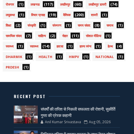
(1)
(117)
(60)
(74)
रोजगार
लखनऊ
लखीमपुर
लखीमपुर डायरी
(1)
(19)
(200)
(1)
लघुकथा
विचार प्रवाह
वैश्विक
शायरी
(2)
(1)
(1)
(8)
(1)
शिक्षा
संस्कृति
संस्मरण
समय संवाद
समाज
(7)
(2)
(11)
(1)
सामयिक संवाद
साहित्य
सेहत
सोशल मीडिया
(1)
(14)
(1)
(1)
(4)
स्वस्थ्य
स्वास्थ्य
हादसा
हास्य व्यंग्य
हेल्थ
(1)
(1)
(1)
(1)
DHARMIK
HEALTH
HMPV
NATIONAL
(1)
PRDESH
RECENT POST
संघर्षों की तपिश से निकली सफलता की रोशनी, सुकीर्ति
गुप्ता की प्रेरक कहानी
Anil Kumar Srivastava
Aug 05, 2026
डिजिटल दुनिया में दमदार दस्तक के साथ 'बेस्ट सोशल