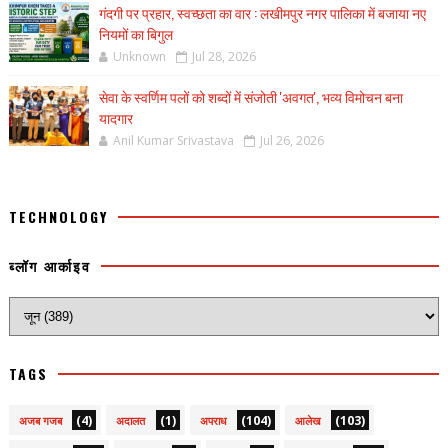
गंदगी पर प्रहार, स्वच्छता का वार : लखीमपुर नगर पालिका में बजाया नए
नियमों का बिगुल
Unknown
Jul 28, 2026
सेवा के स्वर्णिम पलों को शब्दों में संजोती 'अवगत', भव्य विमोचन बना
यादगार
Anil Kumar Srivastava
Jul 26, 2026
TECHNOLOGY
ब्लॉग आर्काइव
TAGS
(4)
(1)
(104)
(103)
अजब गजब
अदालत
अपराध
आलेख