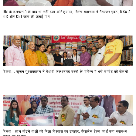
DM के हलफनामे के बाद भी नहीं हटा अतिक्रमण, तिरंगा महाराज ने गैंगस्टर एक्ट, NSA में
FIR और CBI जांच की उठाई मांग
बिसवां. : सृजन पुस्तकालय ने मेधावी जरूरतमंद बच्चों के भविष्य में भरी उम्मीद की रोशनी
बिसवां : ज्ञान बाँटने वालों को मिला विश्वास का उपहार, कैशलेस हेल्थ कार्ड बना स्वास्थ्य
सुरक्षा का आधार