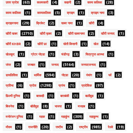
(63)
(4)
(2)
(28)
उत्तर प्रदेश
कलमकारी
कहानी
काव्य कलिका
(1)
(5)
(1)
(3)
काव्य कालिका
काव्यकलिका
क्राइम
क्राइम नामा
(29)
(2)
(1)
(4)
क्राइमनामा
क्रिकेट
खबर नामा
खीरी
(2710)
(2)
(2)
(1)
खीरी खबर
खीरी ख़बर
खीरी खबरनामा
खीरी जनपद
(2)
(1)
(1)
(14)
खीरी KHBR
खीरी W
खेती किसानी
खेल
(1)
(1)
(3)
(1)
खेलकूद
ग्रेटर नोएडा
चंडीगढ़
चित्रगुप्त आस्था
(2)
(1)
(5164)
(1)
जंपर
जज्बात
जनपद
जनपदजनपद
(1)
(594)
(20)
(1)
(2)
डायलिसिस
धार्मिक
नोएडा
पंचांग
पर्व
(6)
(1298)
(1)
(97)
प्रतिभा
प्रदेश
प्रपंच
प्रादेशिक
(1)
(1)
(1)
(1)
फ़िल्मी दुनिया
बतकही
बाराबंकी
बालीबुड
(1)
(8)
(1)
(1)
बिजनेस
बॉलीवुड
भाजपा
मजहब
(1)
(1)
(309)
(1)
मनोरंजन दुनिया
महक
महाकुंभ
महाकुम्भ
(1)
(20)
(2)
(985)
(19)
मौसम
राजनीति
राष्टीय
राष्ट्रीय
रेलवे