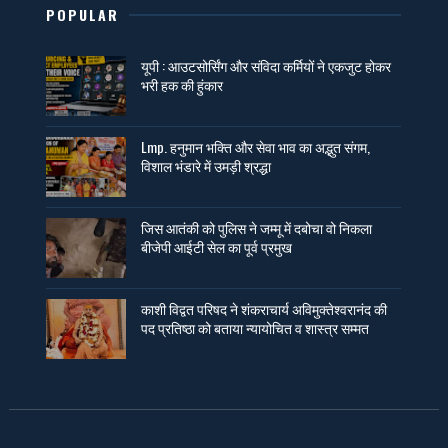
POPULAR
यूपी : आउटसोर्सिंग और संविदा कर्मियों ने एकजुट होकर
भरी हक की हुंकार
Lmp. हनुमान भक्ति और सेवा भाव का अद्भुत संगम,
विशाल भंडारे में उमड़ी श्रद्धा
जिस आतंकी को पुलिस ने जम्मू में दबोचा वो निकला
बीजेपी आईटी सेल का पूर्व प्रमुख
काशी विद्वत परिषद ने शंकराचार्य अविमुक्तेश्वरानंद की
पद प्रतिष्ठा को बताया न्यायोचित व शास्त्र सम्मत