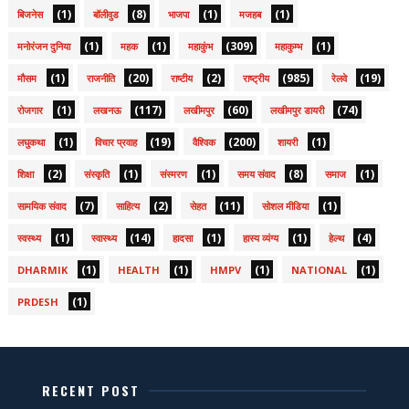
(1)
(8)
(1)
(1)
बिजनेस
बॉलीवुड
भाजपा
मजहब
(1)
(1)
(309)
(1)
मनोरंजन दुनिया
महक
महाकुंभ
महाकुम्भ
(1)
(20)
(2)
(985)
(19)
मौसम
राजनीति
राष्टीय
राष्ट्रीय
रेलवे
(1)
(117)
(60)
(74)
रोजगार
लखनऊ
लखीमपुर
लखीमपुर डायरी
(1)
(19)
(200)
(1)
लघुकथा
विचार प्रवाह
वैश्विक
शायरी
(2)
(1)
(1)
(8)
(1)
शिक्षा
संस्कृति
संस्मरण
समय संवाद
समाज
(7)
(2)
(11)
(1)
सामयिक संवाद
साहित्य
सेहत
सोशल मीडिया
(1)
(14)
(1)
(1)
(4)
स्वस्थ्य
स्वास्थ्य
हादसा
हास्य व्यंग्य
हेल्थ
(1)
(1)
(1)
(1)
DHARMIK
HEALTH
HMPV
NATIONAL
(1)
PRDESH
RECENT POST