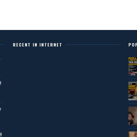
RECENT IN INTERNET
PO
,
ि
ल
नी