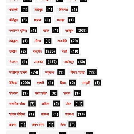
(1)
(1)
(1)
बाराबंकी
बालीबुड
बिजनेस
(8)
(1)
(1)
बॉलीवुड
भाजपा
मजहब
(1)
(1)
(309)
मनोरंजन दुनिया
महक
महाकुंभ
(1)
(1)
(20)
महाकुम्भ
मौसम
राजनीति
(2)
(985)
(19)
राष्टीय
राष्ट्रीय
रेलवे
(1)
(117)
(60)
रोजगार
लखनऊ
लखीमपुर
(74)
(1)
(19)
लखीमपुर डायरी
लघुकथा
विचार प्रवाह
(200)
(1)
(2)
(1)
वैश्विक
शायरी
शिक्षा
संस्कृति
(1)
(8)
(1)
संस्मरण
समय संवाद
समाज
(7)
(2)
(11)
सामयिक संवाद
साहित्य
सेहत
(1)
(1)
(14)
सोशल मीडिया
स्वस्थ्य
स्वास्थ्य
(1)
(1)
(4)
हादसा
हास्य व्यंग्य
हेल्थ