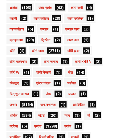
(103)
(63)
(4)
आलेख
उत्तर प्रदेश
कलमकारी
(2)
(28)
(1)
कहानी
काव्य कलिका
काव्य कालिका
(5)
(1)
(3)
काव्यकलिका
क्राइम
क्राइम नामा
(29)
(2)
(1)
क्राइमनामा
क्रिकेट
खबर नामा
(4)
(2711)
(2)
खीरी
खीरी खबर
खीरी ख़बर
(2)
(1)
(2)
खीरी खबरनामा
खीरी जनपद
खीरी KHBR
(1)
(1)
(14)
खीरी W
खेती किसानी
खेल
(1)
(1)
(3)
खेलकूद
ग्रेटर नोएडा
चंडीगढ़
(1)
(2)
(1)
चित्रगुप्त आस्था
जंपर
जज्बात
(5164)
(1)
(1)
जनपद
जनपदजनपद
डायलिसिस
(594)
(20)
(1)
(2)
धार्मिक
नोएडा
पंचांग
पर्व
(6)
(1298)
(1)
प्रतिभा
प्रदेश
प्रपंच
(97)
(1)
(1)
प्रादेशिक
फ़िल्मी दुनिया
बतकही