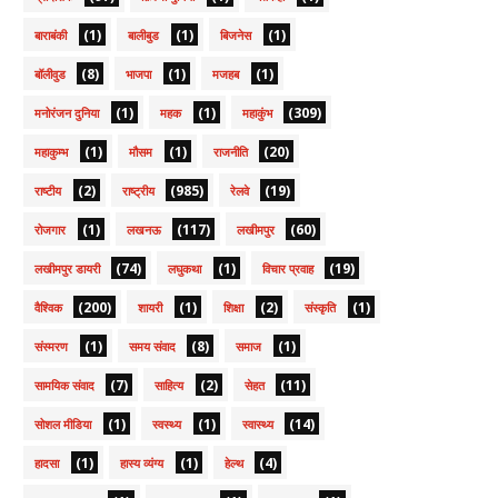
(1)
(1)
(1)
बाराबंकी
बालीबुड
बिजनेस
(8)
(1)
(1)
बॉलीवुड
भाजपा
मजहब
(1)
(1)
(309)
मनोरंजन दुनिया
महक
महाकुंभ
(1)
(1)
(20)
महाकुम्भ
मौसम
राजनीति
(2)
(985)
(19)
राष्टीय
राष्ट्रीय
रेलवे
(1)
(117)
(60)
रोजगार
लखनऊ
लखीमपुर
(74)
(1)
(19)
लखीमपुर डायरी
लघुकथा
विचार प्रवाह
(200)
(1)
(2)
(1)
वैश्विक
शायरी
शिक्षा
संस्कृति
(1)
(8)
(1)
संस्मरण
समय संवाद
समाज
(7)
(2)
(11)
सामयिक संवाद
साहित्य
सेहत
(1)
(1)
(14)
सोशल मीडिया
स्वस्थ्य
स्वास्थ्य
(1)
(1)
(4)
हादसा
हास्य व्यंग्य
हेल्थ