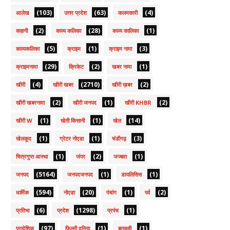
(103)
(63)
(4)
आलेख
उत्तर प्रदेश
कलमकारी
(2)
(28)
(1)
कहानी
काव्य कलिका
काव्य कालिका
(5)
(1)
(3)
काव्यकलिका
क्राइम
क्राइम नामा
(29)
(2)
(1)
क्राइमनामा
क्रिकेट
खबर नामा
(4)
(2710)
(2)
खीरी
खीरी खबर
खीरी ख़बर
(2)
(1)
(2)
खीरी खबरनामा
खीरी जनपद
खीरी KHBR
(1)
(1)
(14)
खीरी W
खेती किसानी
खेल
(1)
(1)
(3)
खेलकूद
ग्रेटर नोएडा
चंडीगढ़
(1)
(2)
(1)
चित्रगुप्त आस्था
जंपर
जज्बात
(5164)
(1)
(1)
जनपद
जनपदजनपद
डायलिसिस
(594)
(20)
(1)
(2)
धार्मिक
नोएडा
पंचांग
पर्व
(6)
(1298)
(1)
प्रतिभा
प्रदेश
प्रपंच
(97)
(1)
(1)
प्रादेशिक
फ़िल्मी दुनिया
बतकही