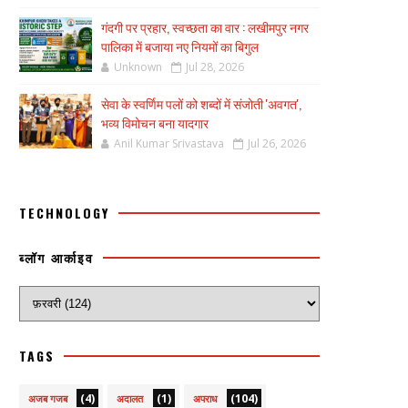
गंदगी पर प्रहार, स्वच्छता का वार : लखीमपुर नगर
पालिका में बजाया नए नियमों का बिगुल
Unknown
Jul 28, 2026
सेवा के स्वर्णिम पलों को शब्दों में संजोती 'अवगत',
भव्य विमोचन बना यादगार
Anil Kumar Srivastava
Jul 26, 2026
TECHNOLOGY
ब्लॉग आर्काइव
TAGS
(4)
(1)
(104)
अजब गजब
अदालत
अपराध