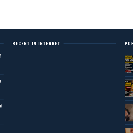
RECENT IN INTERNET
PO
ि
ल
नी